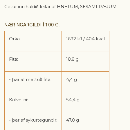
Getur innihaldið leifar af HNETUM, SESAMFRÆJUM.
NÆRINGARGILDI Í 100 G:
Orka
1692 kJ / 404 kkal
Fita:
18,8 g
- þar af mettuð fita:
4,4 g
Kolvetni:
54,4 g
- þar af sykurtegundir:
47,0 g