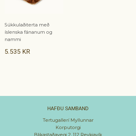
Súkkulaðiterta með
íslenska fánanum og
nammi
VERÐ
5.535
5.535 KR
KR
HAFÐU SAMBAND
Tertugallerí Myllunnar
Korputorgi
Blikastaðavegi 2, 112 Reykjavík