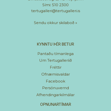
Sími: 510 2300
tertugalleri@tertugalleri.is
Sendu okkur skilaboð
»
KYNNTU ÞÉR BETUR
Pantaðu tímanlega
Um Tertugalleríið
Fréttir
Ofnæmisvaldar
Facebook
Persónuvernd
Afhendingarkilmálar
OPNUNARTÍMAR