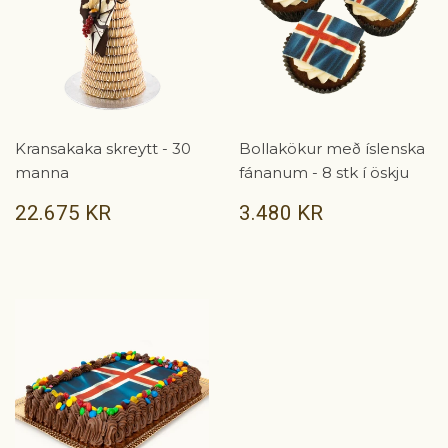
Kransakaka skreytt - 30
Bollakökur með íslenska
manna
fánanum - 8 stk í öskju
VERÐ
22.675
VERÐ
3.480
22.675 KR
3.480 KR
KR
KR