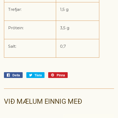
Trefjar:
1,5 g
Prótein:
3,5 g
Salt:
0,7
Deila
Deila
Tísta
Tísta
Pinna
Pinna
á
á
á
Facebook
Tvitter
Pinterest
VIÐ MÆLUM EINNIG MEÐ