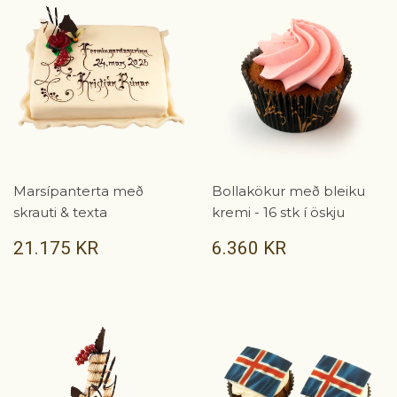
Marsípanterta með
Bollakökur með bleiku
skrauti & texta
kremi - 16 stk í öskju
VERÐ
21.175
VERÐ
6.360
21.175 KR
6.360 KR
KR
KR