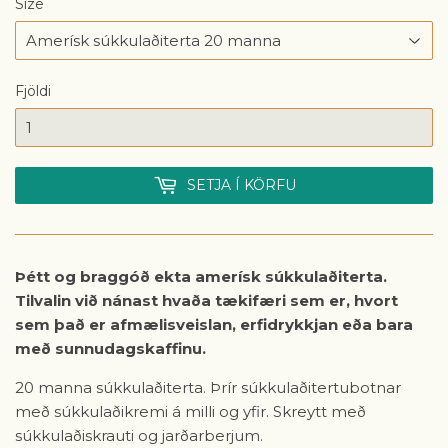
Size
Fjöldi
SETJA Í KÖRFU
Þétt og braggóð ekta amerísk súkkulaðiterta.
Tilvalin við nánast hvaða tækifæri sem er, hvort
sem það er afmælisveislan, erfidrykkjan eða bara
með sunnudagskaffinu.
20 manna súkkulaðiterta. Þrír súkkulaðitertubotnar
með súkkulaðikremi á milli og yfir. Skreytt með
súkkulaðiskrauti og jarðarberjum.