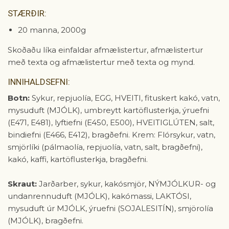
STÆRÐIR:
20 manna, 2000g
Skoðaðu líka einfaldar afmælistertur, afmælistertur
með texta og afmælistertur með texta og mynd.
INNIHALDSEFNI:
Botn:
Sykur, repjuolía, EGG, HVEITI, fituskert kakó, vatn,
mysuduft (MJÓLK), umbreytt kartöflusterkja, ýruefni
(E471, E481), lyftiefni (E450, E500), HVEITIGLÚTEN, salt,
bindiefni (E466, E412), bragðefni. Krem: Flórsykur, vatn,
smjörlíki (pálmaolía, repjuolía, vatn, salt, bragðefni),
kakó, kaffi, kartöflusterkja, bragðefni.
Skraut:
Jarðarber, sykur, kakósmjör, NÝMJÓLKUR- og
undanrennuduft (MJÓLK), kakómassi, LAKTÓSI,
mysuduft úr MJÓLK, ýruefni (SOJALESITÍN), smjörolía
(MJÓLK), bragðefni.