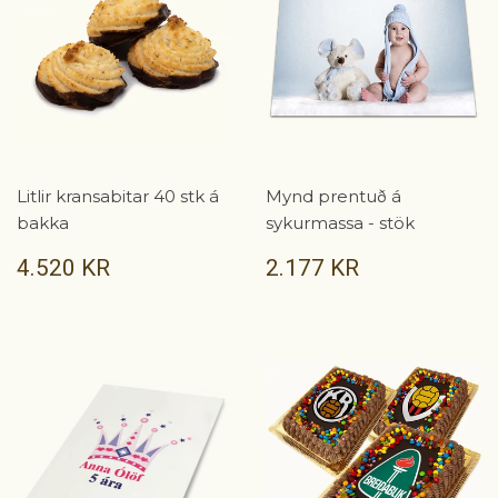
Litlir kransabitar 40 stk á
Mynd prentuð á
bakka
sykurmassa - stök
VERÐ
4.520
VERÐ
2.177
4.520 KR
2.177 KR
KR
KR