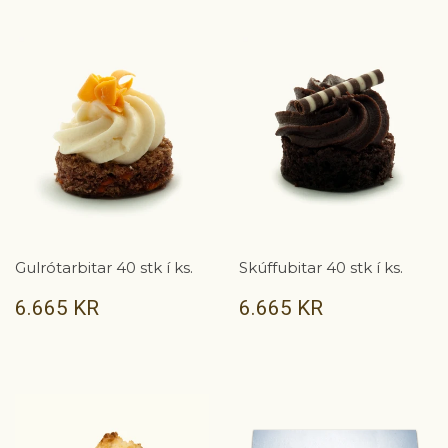
Gulrótarbitar 40 stk í ks.
Skúffubitar 40 stk í ks.
VERÐ
6.665
VERÐ
6.665
6.665 KR
6.665 KR
KR
KR