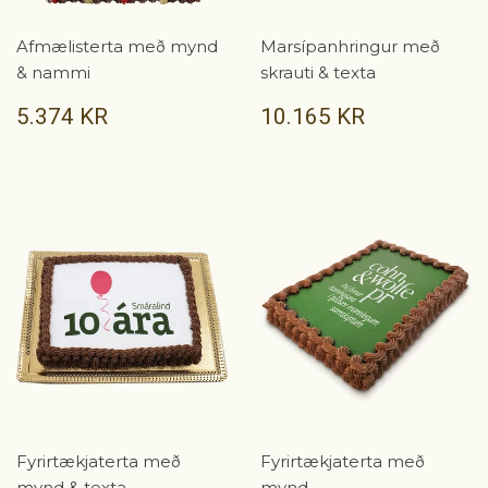
Afmælisterta með mynd
Marsípanhringur með
& nammi
skrauti & texta
VERÐ
5.374
VERÐ
10.165
5.374 KR
10.165 KR
KR
KR
Fyrirtækjaterta með
Fyrirtækjaterta með
mynd & texta
mynd