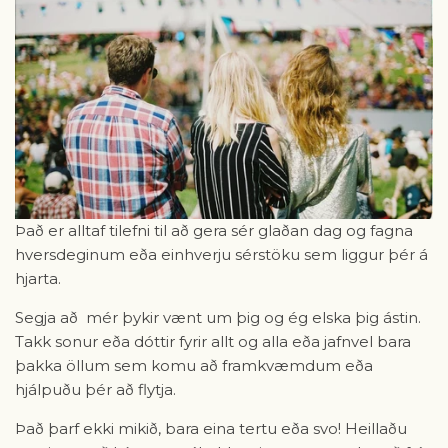
Það er alltaf tilefni til að gera sér glaðan dag og fagna
hversdeginum eða einhverju sérstöku sem liggur þér á
hjarta.
Segja að mér þykir vænt um þig og ég elska þig ástin.
Takk sonur eða dóttir fyrir allt og alla eða jafnvel bara
þakka öllum sem komu að framkvæmdum eða
hjálpuðu þér að flytja.
Það þarf ekki mikið, bara eina tertu eða svo! Heillaðu