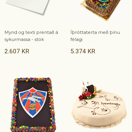
Mynd og texti prentað á
Íþróttaterta með þínu
sykurmassa - stök
félagi
VERÐ
2.607
VERÐ
5.374
2.607 KR
5.374 KR
KR
KR