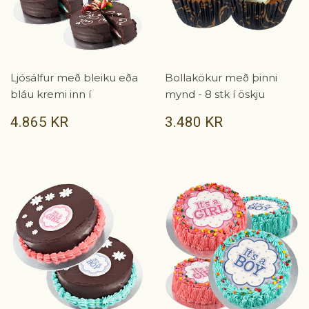
Ljósálfur með bleiku eða
Bollakökur með þinni
bláu kremi inn í
mynd - 8 stk í öskju
VERÐ
4.865
VERÐ
3.480
4.865 KR
3.480 KR
KR
KR