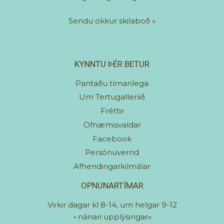
Sendu okkur skilaboð
»
KYNNTU ÞÉR BETUR
Pantaðu tímanlega
Um Tertugalleríið
Fréttir
Ofnæmisvaldar
Facebook
Persónuvernd
Afhendingarkilmálar
OPNUNARTÍMAR
Virkir dagar kl 8-14, um helgar 9-12
-
nánari upplýsingar»