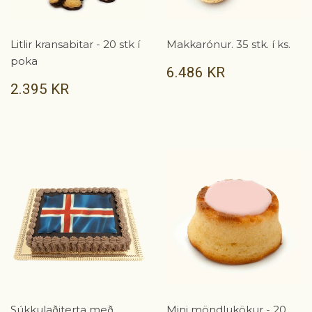
Litlir kransabitar - 20 stk í
Makkarónur. 35 stk. í ks.
poka
VERÐ
6.486
6.486 KR
KR
VERÐ
2.395
2.395 KR
KR
Súkkulaðiterta með
Mini möndlukökur - 20