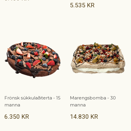
KR
VERÐ
5.535
5.535 KR
KR
Frönsk súkkulaðiterta - 15
Marengsbomba - 30
manna
manna
VERÐ
6.350
VERÐ
14.830
6.350 KR
14.830 KR
KR
KR