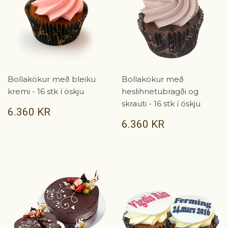
Bollakökur með bleiku
Bollakökur með
kremi - 16 stk í öskju
heslihnetubragði og
skrauti - 16 stk í öskju
VERÐ
6.360
6.360 KR
KR
VERÐ
6.360
6.360 KR
KR