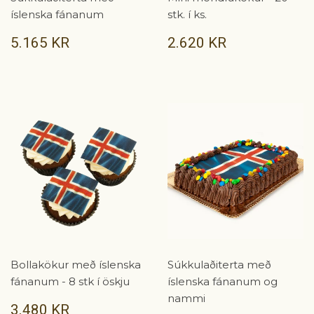
íslenska fánanum
stk. í ks.
VERÐ
5.165
VERÐ
2.620
5.165 KR
2.620 KR
KR
KR
Bollakökur með íslenska
Súkkulaðiterta með
fánanum - 8 stk í öskju
íslenska fánanum og
nammi
VERÐ
3.480
3.480 KR