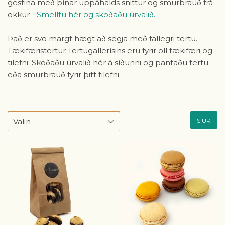
gestina með þínar uppáhalds snittur og smurbrauð frá
okkur -
Smelltu hér og skoðaðu úrvalið.
Það er svo margt hægt að segja með fallegri tertu.
Tækifæristertur Tertugallerísins eru fyrir öll tækifæri og
tilefni. Skoðaðu úrvalið hér á síðunni og pantaðu tertu
eða smurbrauð fyrir þitt tilefni.
SÍUR