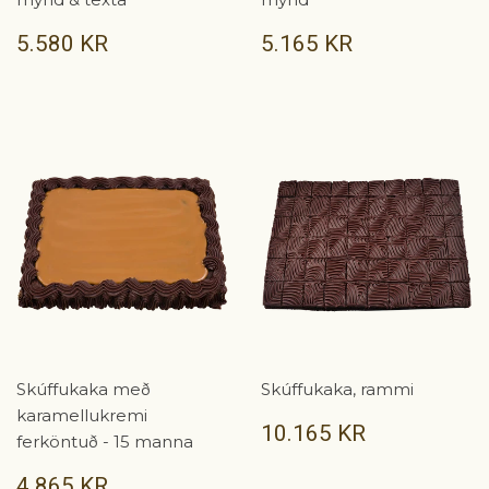
VERÐ
5.580
VERÐ
5.165
5.580 KR
5.165 KR
KR
KR
Skúffukaka með
Skúffukaka, rammi
karamellukremi
VERÐ
10.165
10.165 KR
ferköntuð - 15 manna
KR
VERÐ
4.865
4.865 KR