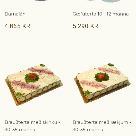
Barnalán
Gæfuterta 10 - 12 manna
VERÐ
4.865
VERÐ
5.290
4.865 KR
5.290 KR
KR
KR
Brauðterta með skinku -
Brauðterta með rækjum -
30-35 manna
30-35 manna