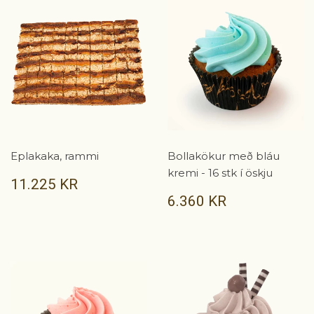
Eplakaka, rammi
Bollakökur með bláu
kremi - 16 stk í öskju
VERÐ
11.225
11.225 KR
KR
VERÐ
6.360
6.360 KR
KR