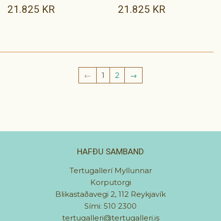
VERÐ
21.825
VERÐ
21.825
21.825 KR
21.825 KR
KR
KR
←
1
2
→
HAFÐU SAMBAND
Tertugallerí Myllunnar
Korputorgi
Blikastaðavegi 2, 112 Reykjavík
Sími: 510 2300
tertugalleri@tertugalleri.is