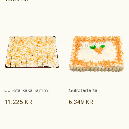
KR
Gulrótarkaka, rammi
Gulrótarterta
VERÐ
11.225
VERÐ
6.349
11.225 KR
6.349 KR
KR
KR