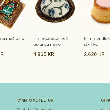
erta með þínu
Fimleikaterta með
Mini möndluk
texta og mynd
stk. í ks.
5.374
VERÐ
4.865
VERÐ
2
KR
4.865 KR
2.620 KR
KR
KR
K
KYNNTU ÞÉR BETUR
OPN
Pantaðu tímanlega
Virki