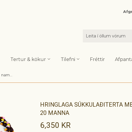
Afgr
Tertur & kökur
Tilefni
Fréttir
Afpant
Hringlaga súkkulaðiterta með nammi, mynd & texta - 20 manna
HRINGLAGA SÚKKULAÐITERTA ME
20 MANNA
6,350 KR
6,350