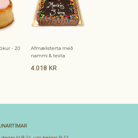
ökur - 20
Afmælisterta með
nammi & texta
.620
VERÐ
4.018
4.018 KR
R
KR
UNARTÍMAR
r dagar kl 8-14, um helgar 9-12