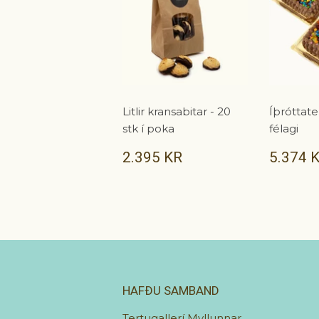
Litlir kransabitar - 20
Íþróttat
stk í poka
félagi
VERÐ
2.395
VERÐ
2.395 KR
5.374 
KR
HAFÐU SAMBAND
Tertugallerí Myllunnar