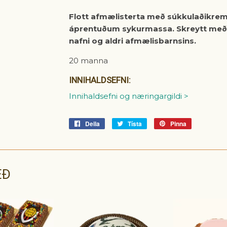
Flott afmælisterta með súkkulaðikremi
áprentuðum sykurmassa. Skreytt með 
nafni og aldri afmælisbarnsins.
20 manna
INNIHALDSEFNI:
Innihaldsefni og næringargildi >
Deila
Deila
Tísta
Tísta
Pinna
Pinna
á
á
á
Facebook
Tvitter
Pinterest
EÐ