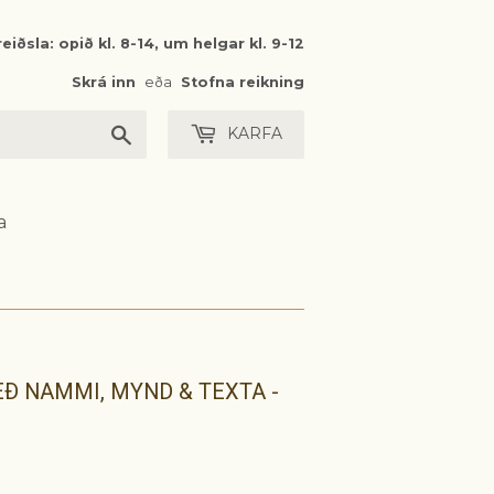
eiðsla: opið kl. 8-14, um helgar kl. 9-12
Skrá inn
eða
Stofna reikning
Leita
KARFA
a
Ð NAMMI, MYND & TEXTA -