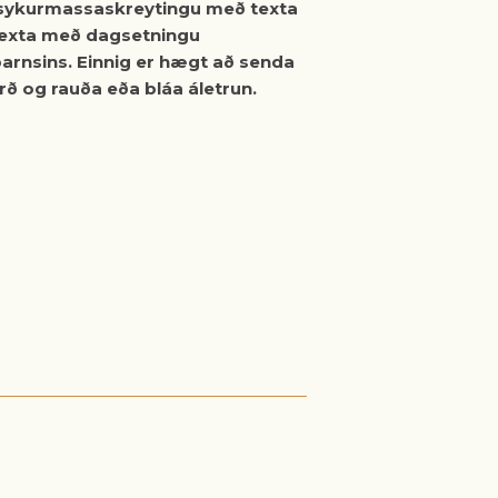
 sykurmassaskreytingu með texta
r texta með dagsetningu
arnsins. Einnig er hægt að senda
ærð og rauða eða bláa áletrun.