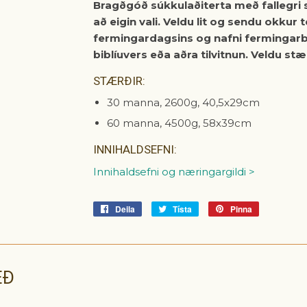
Bragðgóð súkkulaðiterta með fallegri
að eigin vali. Veldu lit og sendu okku
fermingardagsins og nafni fermingarb
biblíuvers eða aðra tilvitnun. Veldu st
STÆRÐIR:
30 manna, 2600g, 40,5x29cm
60 manna, 4500g, 58x39cm
INNIHALDSEFNI:
Innihaldsefni og næringargildi >
Deila
Deila
Tísta
Tísta
Pinna
Pinna
á
á
á
Facebook
Tvitter
Pinterest
EÐ