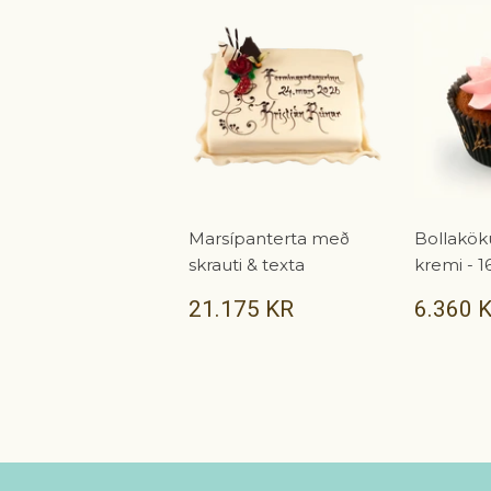
Marsípanterta með
Bollakök
skrauti & texta
kremi - 16
VERÐ
21.175
VERÐ
21.175 KR
6.360 
KR