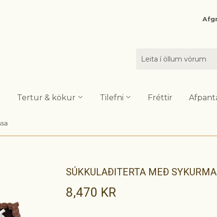
Afgr
Tertur & kökur
Tilefni
Fréttir
Afpant
ssa
SÚKKULAÐITERTA MEÐ SYKURMA
8,470 KR
8,470
KR