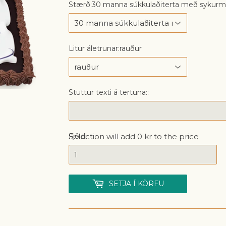
Stærð:
30 manna súkkulaðiterta með sykurm
Litur áletrunar:
rauður
Stuttur texti á tertuna::
Selection will add
Fjöldi
0 kr
to the price
SETJA Í KÖRFU