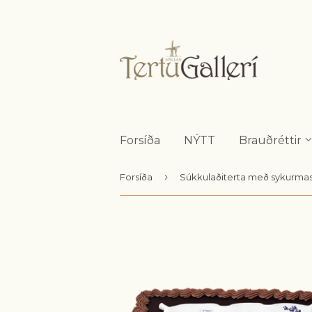
Forsíða
NÝTT
Brauðréttir
›
Forsíða
Súkkulaðiterta með sykurma