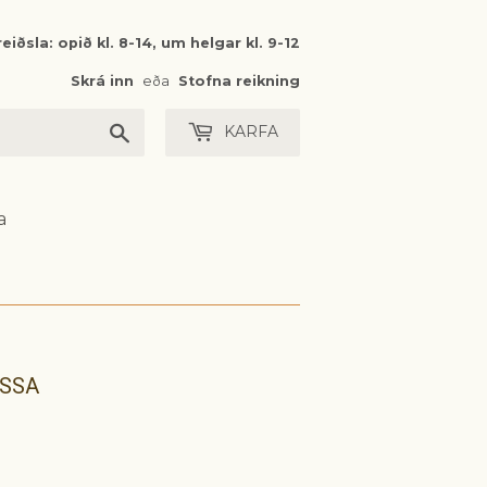
eiðsla: opið kl. 8-14, um helgar kl. 9-12
Skrá inn
eða
Stofna reikning
Leita
KARFA
a
SSA