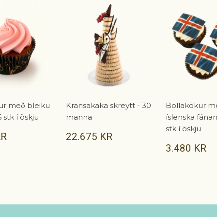
ur með bleiku
Kransakaka skreytt - 30
Bollakökur m
 stk í öskju
manna
íslenska fána
stk í öskju
6.360
VERÐ
22.675
KR
22.675 KR
KR
KR
VERÐ
3
3.480 KR
K