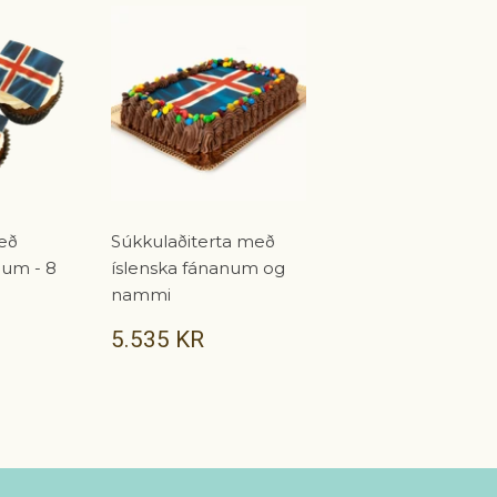
eð
Súkkulaðiterta með
num - 8
íslenska fánanum og
nammi
.480
VERÐ
5.535
5.535 KR
R
KR