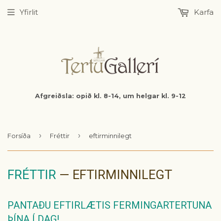
Yfirlit
Karfa
Afgreiðsla: opið kl. 8-14, um helgar kl. 9-12
›
›
Forsíða
Fréttir
eftirminnilegt
FRÉTTIR
— EFTIRMINNILEGT
PANTAÐU EFTIRLÆTIS FERMINGARTERTUNA
ÞÍNA Í DAG!