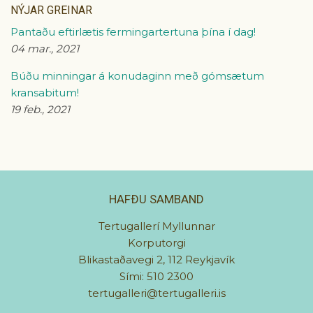
NÝJAR GREINAR
Pantaðu eftirlætis fermingartertuna þína í dag!
04 mar., 2021
Búðu minningar á konudaginn með gómsætum
kransabitum!
19 feb., 2021
HAFÐU SAMBAND
Tertugallerí Myllunnar
Korputorgi
Blikastaðavegi 2, 112 Reykjavík
Sími: 510 2300
tertugalleri@tertugalleri.is