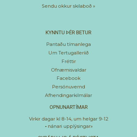
Sendu okkur skilaboð
»
KYNNTU ÞÉR BETUR
Pantaðu tímanlega
Um Tertugalleríið
Fréttir
Ofnæmisvaldar
Facebook
Persónuvernd
Afhendingarkilmálar
OPNUNARTÍMAR
Virkir dagar kl 8-14, um helgar 9-12
-
nánari upplýsingar»