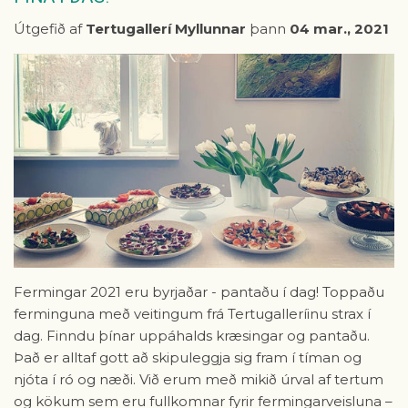
Útgefið af
Tertugallerí Myllunnar
þann
04 mar., 2021
Fermingar 2021 eru byrjaðar - pantaðu í dag! Toppaðu
ferminguna með veitingum frá Tertugalleríinu strax í
dag. Finndu þínar uppáhalds kræsingar og pantaðu.
Það er alltaf gott að skipuleggja sig fram í tíman og
njóta í ró og næði. Við erum með mikið úrval af tertum
og kökum sem eru fullkomnar fyrir fermingarveisluna –