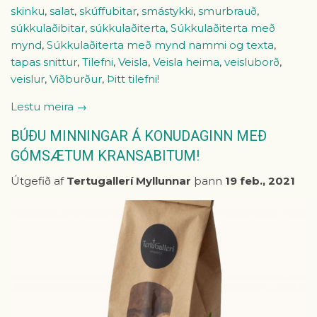
skinku
,
salat
,
skúffubitar
,
smástykki
,
smurbrauð
,
súkkulaðibitar
,
súkkulaðiterta
,
Súkkulaðiterta með
mynd
,
Súkkulaðiterta með mynd nammi og texta
,
tapas snittur
,
Tilefni
,
Veisla
,
Veisla heima
,
veisluborð
,
veislur
,
Viðburður
,
Þitt tilefni!
Lestu meira →
BÚÐU MINNINGAR Á KONUDAGINN MEÐ
GÓMSÆTUM KRANSABITUM!
Útgefið af
Tertugallerí Myllunnar
þann
19 feb., 2021