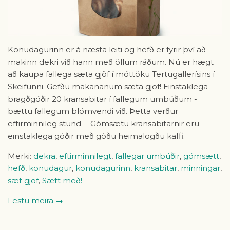
Konudagurinn er á næsta leiti og hefð er fyrir því að
makinn dekri við hann með öllum ráðum. Nú er hægt
að kaupa fallega sæta gjöf í móttöku Tertugallerísins í
Skeifunni. Gefðu makananum sæta gjöf! Einstaklega
bragðgóðir 20 kransabitar í fallegum umbúðum -
bættu fallegum blómvendi við. Þetta verður
eftirminnileg stund - Gómsætu kransabitarnir eru
einstaklega góðir með góðu heimalögðu kaffi.
Merki:
dekra
,
eftirminnilegt
,
fallegar umbúðir
,
gómsætt
,
hefð
,
konudagur
,
konudagurinn
,
kransabitar
,
minningar
,
sæt gjöf
,
Sætt með!
Lestu meira →