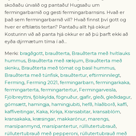
skoðaðu úrvalið og pantaðu! Hugsaðu um
fermingarbarnið og gesti fermingarbarnsins. Hvað er
það sem fermingarbarnið vill? Hvað finnst því gott og
hver er eftilætis tertan? Pantaðu allt hjá okkur!
Kosturinn við að panta hjá okkur er að þú þarft ekki að
eyða dýrmætum tíma í að...
Merki:
bragðgott
,
brauðterta
,
Brauðterta með hvítlauks
hummus
,
Brauðterta með rækjum
,
Brauðterta með
skinku
,
Brauðterta með tómat og basil hummus
,
Brauðterta með túnfisk
,
brauðtertur
,
eftirminnilegt
,
Ferming
,
Ferming 2021
,
fermingarbarn
,
fermingarkaka
,
fermingarterta
,
fermingartertur
,
Fermingarveisla
,
Fjölbreyttni
,
fjölskylda
,
fögnuður
,
gjafir
,
gleði
,
gleðidagur
,
gómsætt
,
hamingja
,
hamingjubiti
,
hefð
,
hlaðborð
,
kaffi
,
kaffiveitingar
,
Kaka
,
Kirkja
,
Kransabitar
,
kransablóm
,
kransakaka
,
kræsingar
,
makkarónur
,
marengs
,
marsípanmynd
,
marsípantertur
,
rúlllutertubrauð
,
rúllutertubrauð með pepperoni
,
rúllutertubrauð með