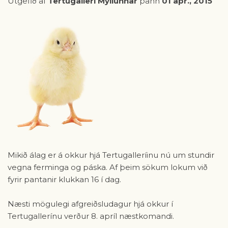
Útgefið af
Tertugallerí Myllunnar
þann
01 apr., 2015
Mikið álag er á okkur hjá Tertugalleríinu nú um stundir
vegna ferminga og páska. Af þeim sökum lokum við
fyrir pantanir klukkan 16 í dag.
Næsti mögulegi afgreiðsludagur hjá okkur í
Tertugallerínu verður 8. apríl næstkomandi.