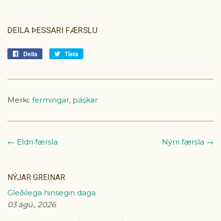
DEILA ÞESSARI FÆRSLU
Deila
Deila
Tísta
Tísta
á
á
Facebook
Tvitter
Merki:
fermingar
,
páskar
← Eldri færsla
Nýrri færsla →
NÝJAR GREINAR
Gleðilega hinsegin daga
03 ágú., 2026