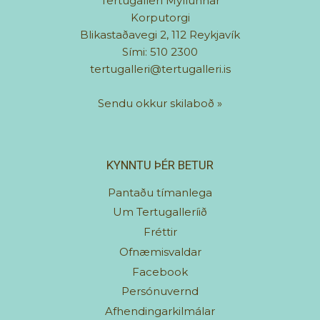
Tertugallerí Myllunnar
Korputorgi
Blikastaðavegi 2, 112 Reykjavík
Sími: 510 2300
tertugalleri@tertugalleri.is
Sendu okkur skilaboð
»
KYNNTU ÞÉR BETUR
Pantaðu tímanlega
Um Tertugalleríið
Fréttir
Ofnæmisvaldar
Facebook
Persónuvernd
Afhendingarkilmálar