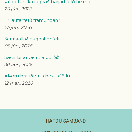
Þú getur líka fagnað bæjarhátíð heima
26 jún., 2026
Er lautarferð framundan?
25 jún., 2026
Sannkallað augnakonfekt
09 jún., 2026
Sætir bitar beint á borðið
30 apr., 2026
Alvöru brauðterta best af öllu
12 mar., 2026
HAFÐU SAMBAND