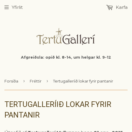
Yfirlit
Karfa
Afgreiðsla: opið kl. 8-14, um helgar kl. 9-12
›
›
Forsíða
Fréttir
Tertugalleríið lokar fyrir pantanir
TERTUGALLERÍIÐ LOKAR FYRIR
PANTANIR