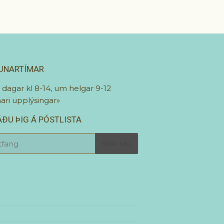
UNARTÍMAR
r dagar kl 8-14, um helgar 9-12
ari upplýsingar»
ÐU ÞIG Á PÓSTLISTA
SKRÁ MIG