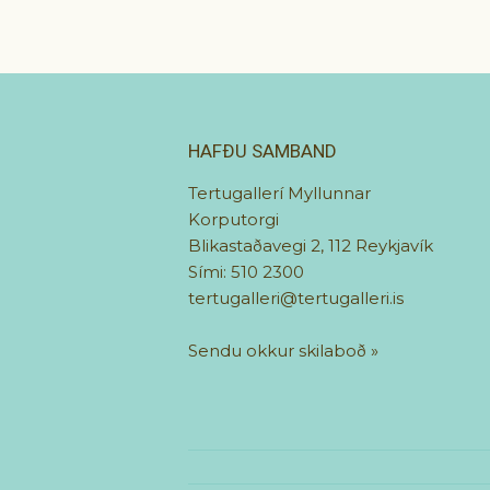
HAFÐU SAMBAND
Tertugallerí Myllunnar
Korputorgi
Blikastaðavegi 2, 112 Reykjavík
Sími: 510 2300
tertugalleri@tertugalleri.is
Sendu okkur skilaboð
»