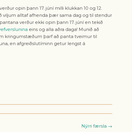
verður opin þann 17. júní milli klukkan 10 og 12.
ð viljum alltaf afhenda þær sama dag og til stendur
pantana verður ekki opin þann 17. júní en tekið
vefverslunina
eins og alla aðra daga! Munið að
um kringumstæðum þarf að panta tveimur til
a, en afgreiðslutíminn getur lengst á
Nýrri færsla →