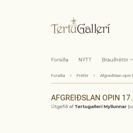
Forsíða
NÝTT
Brauðréttir
›
›
Forsíða
Fréttir
Afgreiðslan opin 17
AFGREIÐSLAN OPIN 17.
Útgefið af
Tertugallerí Myllunnar
þ