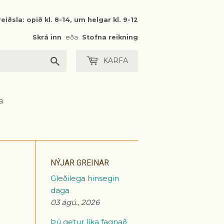
eiðsla: opið kl. 8-14, um helgar kl. 9-12
Skrá inn
eða
Stofna reikning
Leita
KARFA
a
NÝJAR GREINAR
Gleðilega hinsegin
daga
03 ágú., 2026
Þú getur líka fagnað