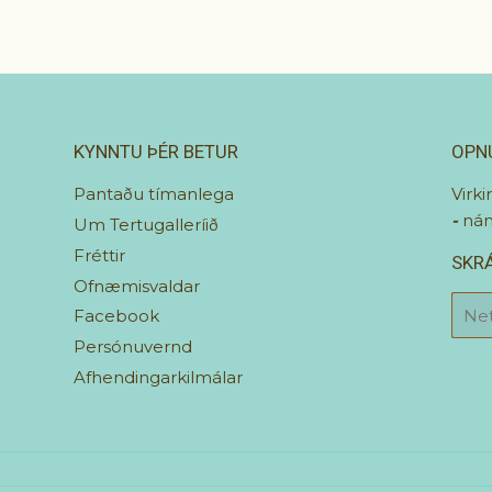
KYNNTU ÞÉR BETUR
OPN
Pantaðu tímanlega
Virki
-
nán
Um Tertugalleríið
Fréttir
SKRÁ
Ofnæmisvaldar
E-
Facebook
mail
Persónuvernd
Afhendingarkilmálar