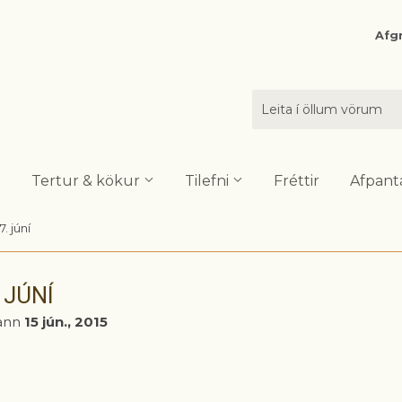
Afgr
Tertur & kökur
Tilefni
Fréttir
Afpant
. júní
 JÚNÍ
ann
15 jún., 2015