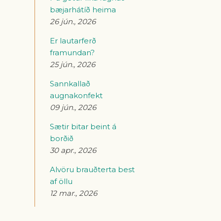
bæjarhátíð heima
26 jún., 2026
Er lautarferð
framundan?
25 jún., 2026
Sannkallað
augnakonfekt
09 jún., 2026
Sætir bitar beint á
borðið
30 apr., 2026
Alvöru brauðterta best
af öllu
12 mar., 2026