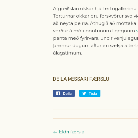
Afgreiðslan okkar hjá Tertugalleríinu 
Terturnar okkar eru ferskvörur svo vi
að neyta þeirra. Athugið að móttaka 
verður á móti pöntunum í gegnum
panta með fyrirvara, undir venjuleg
þremur dögum áður en sækja á tertun
álagstímum.
DEILA ÞESSARI FÆRSLU
Deila
Deila
Tísta
Tísta
á
á
Facebook
Tvitter
← Eldri færsla