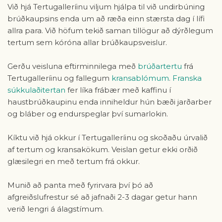
Við hjá Tertugalleríinu viljum hjálpa til við undirbúning
brúðkaupsins enda um að ræða einn stærsta dag í lífi
allra para. Við höfum tekið saman tillögur að dýrðlegum
tertum sem kóróna allar brúðkaupsveislur.
Gerðu veisluna eftirminnilega með
brúðartertu
frá
Tertugalleríinu og fallegum
kransablómum
.
Franska
súkkulaðitertan
fer líka frábær með kaffinu í
haustbrúðkaupinu enda inniheldur hún bæði jarðarber
og bláber og endurspeglar því sumarlokin.
Kíktu við hjá okkur í Tertugalleríinu og skoðaðu úrvalið
af tertum og kransakökum. Veislan getur ekki orðið
glæsilegri en með tertum frá okkur.
Munið að panta með fyrirvara því þó að
afgreiðslufrestur sé að jafnaði 2-3 dagar getur hann
verið lengri á álagstímum.