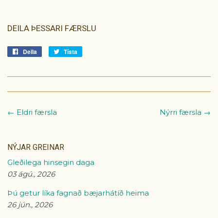
DEILA ÞESSARI FÆRSLU
Deila
Deila
Tísta
Tísta
á
á
Facebook
Tvitter
← Eldri færsla
Nýrri færsla →
NÝJAR GREINAR
Gleðilega hinsegin daga
03 ágú., 2026
Þú getur líka fagnað bæjarhátíð heima
26 jún., 2026