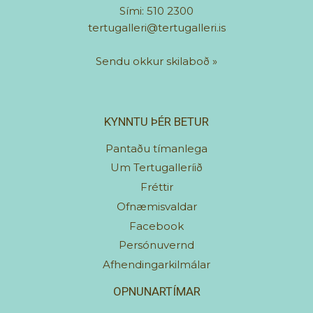
Sími: 510 2300
tertugalleri@tertugalleri.is
Sendu okkur skilaboð
»
KYNNTU ÞÉR BETUR
Pantaðu tímanlega
Um Tertugalleríið
Fréttir
Ofnæmisvaldar
Facebook
Persónuvernd
Afhendingarkilmálar
OPNUNARTÍMAR