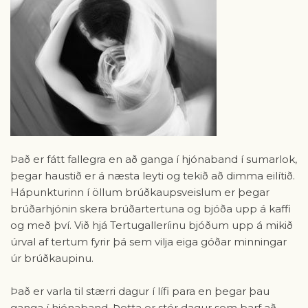
Það er fátt fallegra en að ganga í hjónaband í sumarlok,
þegar haustið er á næsta leyti og tekið að dimma eilítið.
Hápunkturinn í öllum brúðkaupsveislum er þegar
brúðarhjónin skera brúðartertuna og bjóða upp á kaffi
og með því. Við hjá Tertugalleríinu bjóðum upp á mikið
úrval af tertum fyrir þá sem vilja eiga góðar minningar
úr brúðkaupinu.
Það er varla til stærri dagur í lífi para en þegar þau
ganga í hjónaband. Þetta er stór dagur sem þarf að