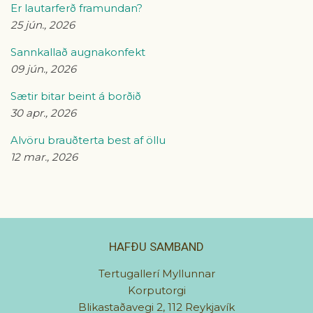
Er lautarferð framundan?
25 jún., 2026
Sannkallað augnakonfekt
09 jún., 2026
Sætir bitar beint á borðið
30 apr., 2026
Alvöru brauðterta best af öllu
12 mar., 2026
HAFÐU SAMBAND
Tertugallerí Myllunnar
Korputorgi
Blikastaðavegi 2, 112 Reykjavík