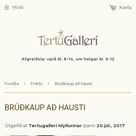
Yfirlit
Karfa
Afgreiðsla: opið kl. 8-14, um helgar kl. 9-12
›
›
Forsíða
Fréttir
Brúðkaup að hausti
BRÚÐKAUP AÐ HAUSTI
Útgefið af
Tertugallerí Myllunnar
þann
20 júl., 2017