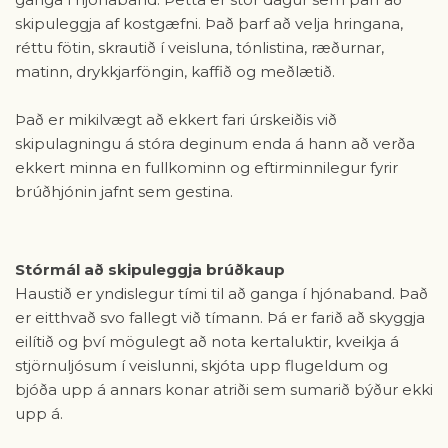
skipuleggja af kostgæfni. Það þarf að velja hringana,
réttu fötin, skrautið í veisluna, tónlistina, ræðurnar,
matinn, drykkjarföngin, kaffið og meðlætið.
Það er mikilvægt að ekkert fari úrskeiðis við
skipulagningu á stóra deginum enda á hann að verða
ekkert minna en fullkominn og eftirminnilegur fyrir
brúðhjónin jafnt sem gestina.
Stórmál að skipuleggja brúðkaup
Haustið er yndislegur tími til að ganga í hjónaband. Það
er eitthvað svo fallegt við tímann. Þá er farið að skyggja
eilítið og því mögulegt að nota kertaluktir, kveikja á
stjörnuljósum í veislunni, skjóta upp flugeldum og
bjóða upp á annars konar atriði sem sumarið býður ekki
upp á.