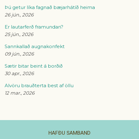
Þú getur líka fagnað bæjarhátíð heima
26 jún., 2026
Er lautarferð framundan?
25 jún., 2026
Sannkallað augnakonfekt
09 jún., 2026
Sætir bitar beint á borðið
30 apr., 2026
Alvöru brauðterta best af öllu
12 mar., 2026
HAFÐU SAMBAND