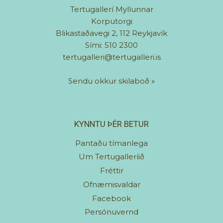
Tertugallerí Myllunnar
Korputorgi
Blikastaðavegi 2, 112 Reykjavík
Sími: 510 2300
tertugalleri@tertugalleri.is
Sendu okkur skilaboð
»
KYNNTU ÞÉR BETUR
Pantaðu tímanlega
Um Tertugalleríið
Fréttir
Ofnæmisvaldar
Facebook
Persónuvernd