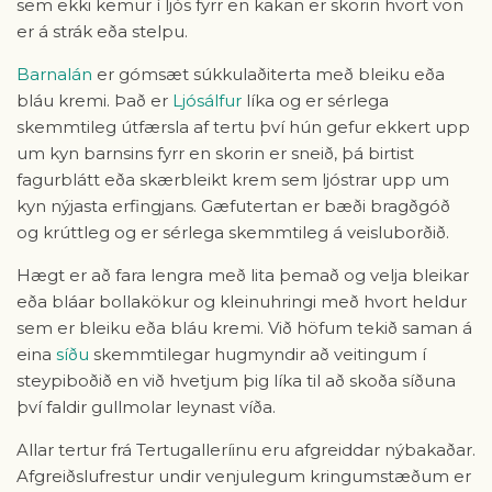
sem ekki kemur í ljós fyrr en kakan er skorin hvort von
er á strák eða stelpu.
Barnalán
er gómsæt súkkulaðiterta með bleiku eða
bláu kremi. Það er
Ljósálfur
líka og er sérlega
skemmtileg útfærsla af tertu því hún gefur ekkert upp
um kyn barnsins fyrr en skorin er sneið, þá birtist
fagurblátt eða skærbleikt krem sem ljóstrar upp um
kyn nýjasta erfingjans. Gæfutertan er bæði bragðgóð
og krúttleg og er sérlega skemmtileg á veisluborðið.
Hægt er að fara lengra með lita þemað og velja bleikar
eða bláar bollakökur og kleinuhringi með hvort heldur
sem er bleiku eða bláu kremi. Við höfum tekið saman á
eina
síðu
skemmtilegar hugmyndir að veitingum í
steypiboðið en við hvetjum þig líka til að skoða síðuna
því faldir gullmolar leynast víða.
Allar tertur frá Tertugalleríinu eru afgreiddar nýbakaðar.
Afgreiðslufrestur undir venjulegum kringumstæðum er