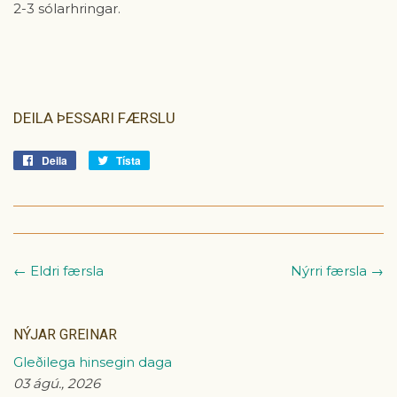
2-3 sólarhringar.
DEILA ÞESSARI FÆRSLU
Deila
Deila
Tísta
Tísta
á
á
Facebook
Tvitter
← Eldri færsla
Nýrri færsla →
NÝJAR GREINAR
Gleðilega hinsegin daga
03 ágú., 2026