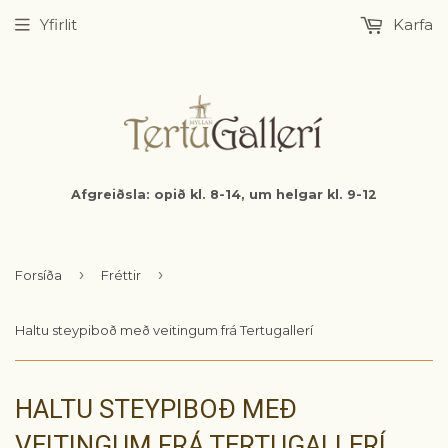
Yfirlit
Karfa
Afgreiðsla: opið kl. 8-14, um helgar kl. 9-12
›
›
Forsíða
Fréttir
Haltu steypiboð með veitingum frá Tertugallerí
HALTU STEYPIBOÐ MEÐ
VEITINGUM FRÁ TERTUGALLERÍ