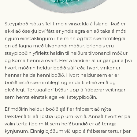
Steypiboð njóta sífellt meiri vinsælda á Íslandi. Það er
ekki að ósekju því fátt er yndislegra en að taka á móti
nýjum einstaklingum í heiminn og fátt skemmtilegra
en að fagna með tilvonandi móður. Erlendis eru
steypiboðin yfirleitt haldin til heiðurs tilvonandi móður
og koma henni á óvart. Hér á landi er allur gangur á því
hvort móðirin heldur boðið sjálf eða hvort vinkonur
hennar halda henni boðið. Hvort heldur sem er er
boðið ætíð skemmtilegt og enda tilefnið ærið og
gleðilegt. Tertugallerí býður upp á frábærar veitingar
sem henta einstaklega vel í steypiboðin.
Ef móðirin heldur boðið sjálf er frábært að nýta
tækifærið til að ljóstra upp um kynið. Annað hvort er þá
valin terta í þeim lit sem hefðbundið er að tengja
kynjunum. Einnig bjóðum við upp á frábærar tertur þar