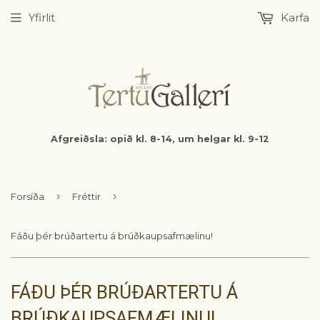
Yfirlit
Karfa
Afgreiðsla: opið kl. 8-14, um helgar kl. 9-12
›
›
Forsíða
Fréttir
Fáðu þér brúðartertu á brúðkaupsafmælinu!
FÁÐU ÞÉR BRÚÐARTERTU Á
BRÚÐKAUPSAFMÆLINU!