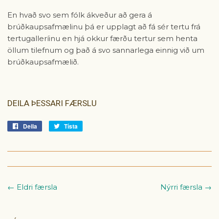
En hvað svo sem fólk ákveður að gera á
brúðkaupsafmælinu þá er upplagt að fá sér tertu frá
tertugalleríinu en hjá okkur færðu tertur sem henta
öllum tilefnum og það á svo sannarlega einnig við um
brúðkaupsafmælið.
DEILA ÞESSARI FÆRSLU
Deila
Deila
Tísta
Tísta
á
á
Facebook
Tvitter
← Eldri færsla
Nýrri færsla →