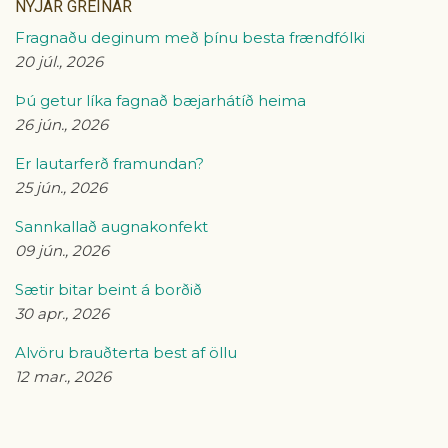
NÝJAR GREINAR
Fragnaðu deginum með þínu besta frændfólki
20 júl., 2026
Þú getur líka fagnað bæjarhátíð heima
26 jún., 2026
Er lautarferð framundan?
25 jún., 2026
Sannkallað augnakonfekt
09 jún., 2026
Sætir bitar beint á borðið
30 apr., 2026
Alvöru brauðterta best af öllu
12 mar., 2026