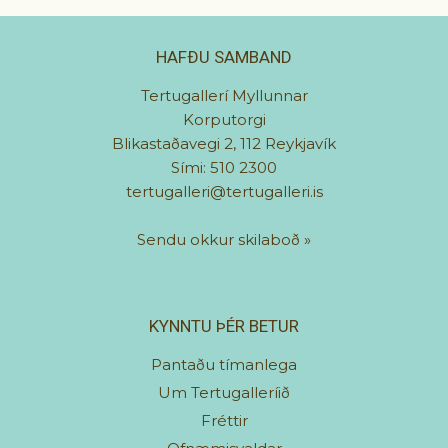
HAFÐU SAMBAND
Tertugallerí Myllunnar
Korputorgi
Blikastaðavegi 2, 112 Reykjavík
Sími: 510 2300
tertugalleri@tertugalleri.is
Sendu okkur skilaboð
»
KYNNTU ÞÉR BETUR
Pantaðu tímanlega
Um Tertugalleríið
Fréttir