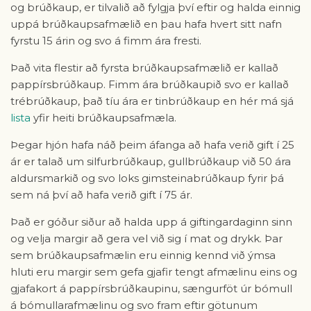
og brúðkaup, er tilvalið að fylgja því eftir og halda einnig
uppá brúðkaupsafmælið en þau hafa hvert sitt nafn
fyrstu 15 árin og svo á fimm ára fresti.
Það vita flestir að fyrsta brúðkaupsafmælið er kallað
pappírsbrúðkaup. Fimm ára brúðkaupið svo er kallað
trébrúðkaup, það tíu ára er tinbrúðkaup en hér má sjá
lista
yfir heiti brúðkaupsafmæla.
Þegar hjón hafa náð þeim áfanga að hafa verið gift í 25
ár er talað um silfurbrúðkaup, gullbrúðkaup við 50 ára
aldursmarkið og svo loks gimsteinabrúðkaup fyrir þá
sem ná því að hafa verið gift í 75 ár.
Það er góður siður að halda upp á giftingardaginn sinn
og velja margir að gera vel við sig í mat og drykk. Þar
sem brúðkaupsafmælin eru einnig kennd við ýmsa
hluti eru margir sem gefa gjafir tengt afmælinu eins og
gjafakort á pappírsbrúðkaupinu, sængurföt úr bómull
á bómullarafmælinu og svo fram eftir götunum