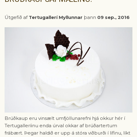
Útgefið af
Tertugallerí Myllunnar
þann
09 sep., 2016
Brúðkaup eru vinsælt umfjöllunarefni hjá okkur hér í
Tertugalleríinu enda úrval okkar af brúðartertum
frábært. Þegar haldið er upp á stóra viðburði í lífinu, líkt