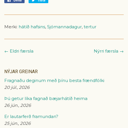
á
á
Facebook
Tvitter
Merki:
hátíð hafsins
,
Sjómannadagur
,
tertur
← Eldri færsla
Nýrri færsla →
NÝJAR GREINAR
Fragnaðu deginum með þínu besta frændfólki
20 júl., 2026
Þú getur líka fagnað bæjarhátíð heima
26 jún., 2026
Er lautarferð framundan?
25 jún., 2026