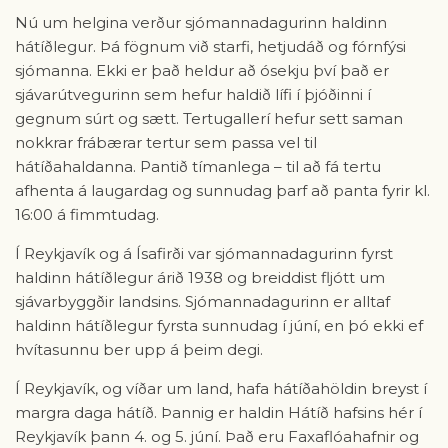
Nú um helgina verður sjómannadagurinn haldinn
hátíðlegur. Þá fögnum við starfi, hetjudáð og fórnfýsi
sjómanna. Ekki er það heldur að ósekju því það er
sjávarútvegurinn sem hefur haldið lífi í þjóðinni í
gegnum súrt og sætt. Tertugallerí hefur sett saman
nokkrar frábærar tertur sem passa vel til
hátíðahaldanna. Pantið tímanlega – til að fá tertu
afhenta á laugardag og sunnudag þarf að panta fyrir kl.
16:00 á fimmtudag.
Í Reykjavík og á Ísafirði var sjómannadagurinn fyrst
haldinn hátíðlegur árið 1938 og breiddist fljótt um
sjávarbyggðir landsins. Sjómannadagurinn er alltaf
haldinn hátíðlegur fyrsta sunnudag í júní, en þó ekki ef
hvítasunnu ber upp á þeim degi.
Í Reykjavík, og víðar um land, hafa hátíðahöldin breyst í
margra daga hátíð. Þannig er haldin Hátíð hafsins hér í
Reykjavík þann 4. og 5. júní. Það eru Faxaflóahafnir og