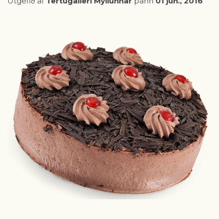
Útgefið af
Tertugallerí Myllunnar
þann
01 jún., 2016