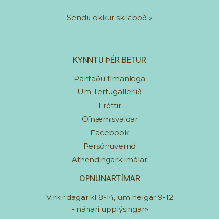
Sendu okkur skilaboð
»
KYNNTU ÞÉR BETUR
Pantaðu tímanlega
Um Tertugalleríið
Fréttir
Ofnæmisvaldar
Facebook
Persónuvernd
Afhendingarkilmálar
OPNUNARTÍMAR
Virkir dagar kl 8-14, um helgar 9-12
-
nánari upplýsingar»