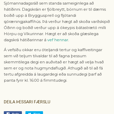
Sjómannadagsráð sem standa sameiginlega að
hátíðinni. Dagskráin er fjölbreytt, börnum er til dæmis
boðið upp á Bryggjusprell og fljótandi
sjóræningjakaffihús. Þá verður hægt að skoða varðskipið
Óðinn og boðið verður upp á ókeypis bátastrætó milli
Hörpu og Víkurinnar. Hægt er að skoða glæsilega
dagskrá hátíðarinnar á
vef hennar
.
Á vefsíðu okkar eru óteljandi tertur og kaffiveitingar
sem við teljum tilvaldar til að fagna þessum
skemmtilega degi en auðvitað er hægt að velja hvað
sem er og nota hugmyndaflugið. Athugið að til að fá
tertu afgreidda á laugardegi eða sunnudegi þarf að
panta fyrir kl. 16:00 á fimmtudegi.
DEILA ÞESSARI FÆRSLU
Deila
Deila
Tísta
Tísta