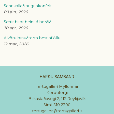
Sannkallað augnakonfekt
09 jún., 2026
Sætir bitar beint á borðið
30 apr., 2026
Alvöru brauðterta best af öllu
12 mar., 2026
HAFÐU SAMBAND
Tertugallerí Myllunnar
Korputorgi
Blikastaðavegi 2, 112 Reykjavík
Sími: 510 2300
tertugalleri@tertugalleri.is