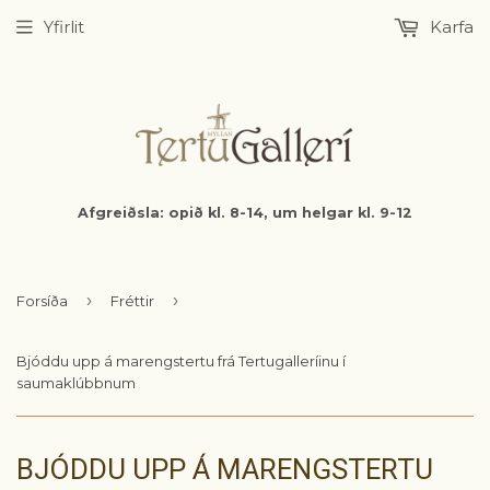
Yfirlit
Karfa
Afgreiðsla: opið kl. 8-14, um helgar kl. 9-12
›
›
Forsíða
Fréttir
Bjóddu upp á marengstertu frá Tertugalleríinu í
saumaklúbbnum
BJÓDDU UPP Á MARENGSTERTU