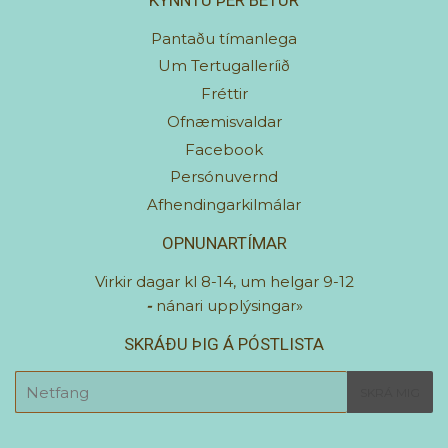
Pantaðu tímanlega
Um Tertugalleríið
Fréttir
Ofnæmisvaldar
Facebook
Persónuvernd
Afhendingarkilmálar
OPNUNARTÍMAR
Virkir dagar kl 8-14, um helgar 9-12
-
nánari upplýsingar»
SKRÁÐU ÞIG Á PÓSTLISTA
E-
SKRÁ MIG
mail