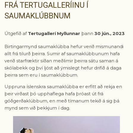
FRÁ TERTUGALLERÍINU Í
SAUMAKLÚBBNUM
Útgefið af
Tertugallerí Myllunnar
þann
30 jún., 2023
Birtingarmynd saumaklúbba hefur verið mismunandi
allt frá tilurð þeirra. Sumir af saumaklúbbunum hafa
verið starfræktir síðan meðlimir þeirra sátu saman á
skólabekk og því ljóst að ýmislegt hefur drifið á daga
þeirra sem eru í saumaklúbbum.
Uppruna íslenskra saumaklúbba er erfitt að rekja en
þeir virðast þó upphaflega hafa þróast út frá
góðgerðaklúbbum, en með tímanum tekið á sig þá
mynd sem við þekkjum í dag.