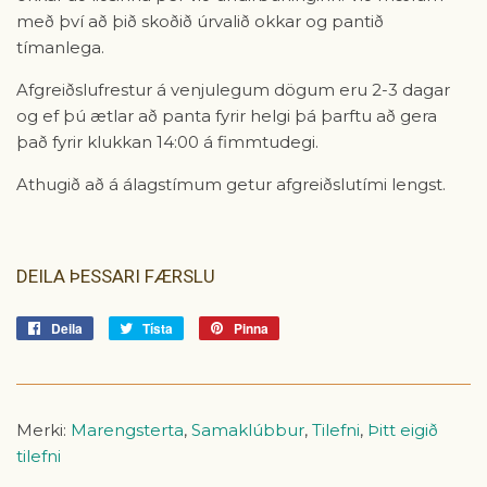
með því að þið skoðið úrvalið okkar og pantið
tímanlega.
Afgreiðslufrestur á venjulegum dögum eru 2-3 dagar
og ef þú ætlar að panta fyrir helgi þá þarftu að gera
það fyrir klukkan 14:00 á fimmtudegi.
Athugið að á álagstímum getur afgreiðslutími lengst.
DEILA ÞESSARI FÆRSLU
Deila
Deila
Tísta
Tísta
Pinna
Pinna
á
á
á
Facebook
Tvitter
Pinterest
Merki:
Marengsterta
,
Samaklúbbur
,
Tilefni
,
Þitt eigið
tilefni