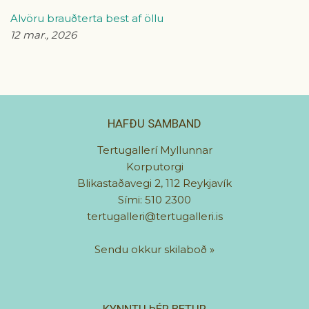
Alvöru brauðterta best af öllu
12 mar., 2026
HAFÐU SAMBAND
Tertugallerí Myllunnar
Korputorgi
Blikastaðavegi 2, 112 Reykjavík
Sími: 510 2300
tertugalleri@tertugalleri.is
Sendu okkur skilaboð
»
KYNNTU ÞÉR BETUR