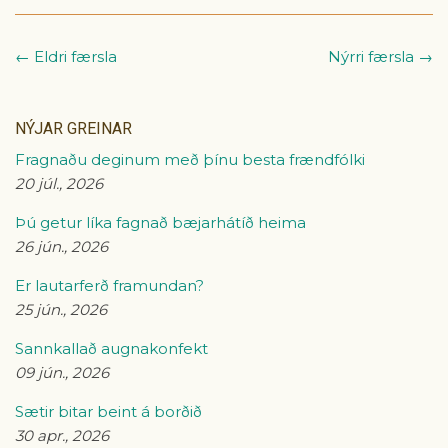
← Eldri færsla
Nýrri færsla →
NÝJAR GREINAR
Fragnaðu deginum með þínu besta frændfólki
20 júl., 2026
Þú getur líka fagnað bæjarhátíð heima
26 jún., 2026
Er lautarferð framundan?
25 jún., 2026
Sannkallað augnakonfekt
09 jún., 2026
Sætir bitar beint á borðið
30 apr., 2026