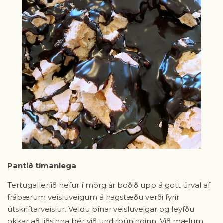
Pantið tímanlega
Tertugalleríið hefur í mörg ár boðið upp á gott úrval af
frábærum veisluveigum á hagstæðu verði fyrir
útskriftarveislur. Veldu þínar veisluveigar og leyfðu
okkar að liðsinna þér við undirbúninginn. Við mælum