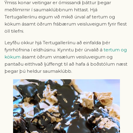
Ýmiss konar veitingar er ómissandi þáttur þegar
meðlimirnir í saumaklúbbnum hittast. Hjá
Tertugalleríinu eigum við mikið úrval af tertum og
kökum ásamt öðrum frábærum veisluveigum fyrir flest
öll tilefni.
Leyfðu okkur hjá Tertugalleríinu að einfalda þér
fyrirhöfnina í eldhúsinu. Kynntu þér úrvalið á
tertum og
kökum
ásamt öðrum vinsælum veisluveigum og
pantaðu eitthvað ljúffengt til að hafa á boðstólum næst
þegar þú heldur saumaklúbb.