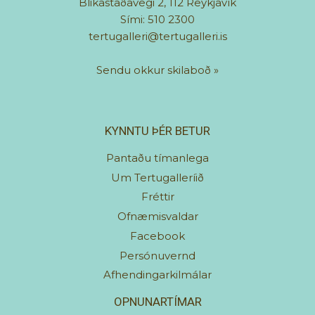
Blikastaðavegi 2, 112 Reykjavík
Sími: 510 2300
tertugalleri@tertugalleri.is
Sendu okkur skilaboð
»
KYNNTU ÞÉR BETUR
Pantaðu tímanlega
Um Tertugalleríið
Fréttir
Ofnæmisvaldar
Facebook
Persónuvernd
Afhendingarkilmálar
OPNUNARTÍMAR