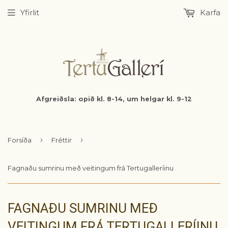
Yfirlit
Karfa
Afgreiðsla: opið kl. 8-14, um helgar kl. 9-12
›
›
Forsíða
Fréttir
Fagnaðu sumrinu með veitingum frá Tertugalleríinu
FAGNAÐU SUMRINU MEÐ
VEITINGUM FRÁ TERTUGALLERÍINU