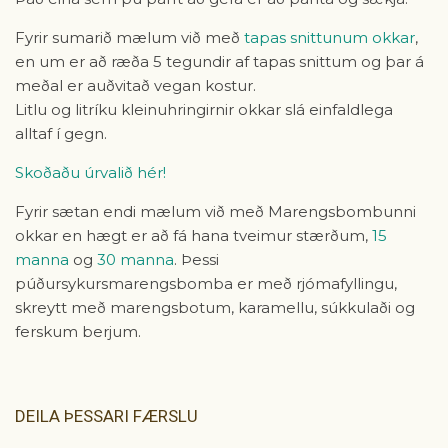
Fyrir sumarið mælum við með
tapas snittunum okkar
,
en um er að ræða 5 tegundir af tapas snittum og þar á
meðal er auðvitað vegan kostur.
Litlu og litríku kleinuhringirnir okkar slá einfaldlega
alltaf í gegn.
Skoðaðu úrvalið hér!
Fyrir sætan endi mælum við með Marengsbombunni
okkar en hægt er að fá hana tveimur stærðum,
15
manna
og
30 manna
. Þessi
púðursykursmarengsbomba er með rjómafyllingu,
skreytt með marengsbotum, karamellu, súkkulaði og
ferskum berjum.
DEILA ÞESSARI FÆRSLU