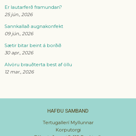
Er lautarferð framundan?
25 jún., 2026
Sannkallað augnakonfekt
09 jún., 2026
Sætir bitar beint á borðið
30 apr., 2026
Alvöru brauðterta best af öllu
12 mar., 2026
HAFÐU SAMBAND
Tertugallerí Myllunnar
Korputorgi