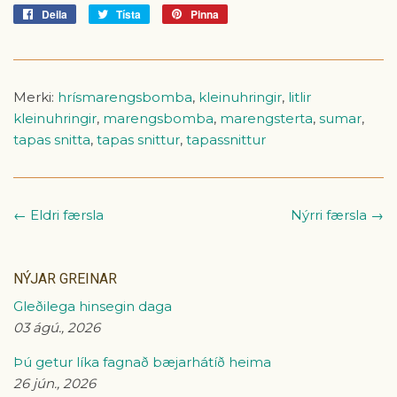
Deila
Deila
Tísta
Tísta
Pinna
Pinna
á
á
á
Facebook
Tvitter
Pinterest
Merki:
hrísmarengsbomba
,
kleinuhringir
,
litlir
kleinuhringir
,
marengsbomba
,
marengsterta
,
sumar
,
tapas snitta
,
tapas snittur
,
tapassnittur
← Eldri færsla
Nýrri færsla →
NÝJAR GREINAR
Gleðilega hinsegin daga
03 ágú., 2026
Þú getur líka fagnað bæjarhátíð heima
26 jún., 2026