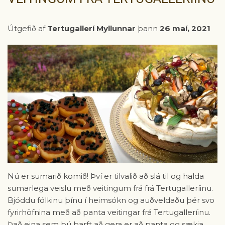
Útgefið af
Tertugallerí Myllunnar
þann
26 maí, 2021
Nú er sumarið komið! Því er tilvalið að slá til og halda
sumarlega veislu með veitingum frá frá Tertugalleríinu.
Bjóddu fólkinu þínu í heimsókn og auðveldaðu þér svo
fyrirhöfnina með að panta veitingar frá Tertugalleríinu.
Það eina sem þú þarft að gera er að panta og sækja.