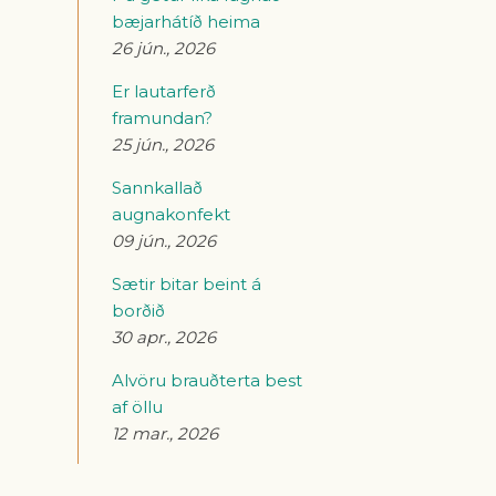
bæjarhátíð heima
26 jún., 2026
Er lautarferð
framundan?
25 jún., 2026
Sannkallað
augnakonfekt
09 jún., 2026
Sætir bitar beint á
borðið
30 apr., 2026
Alvöru brauðterta best
af öllu
12 mar., 2026