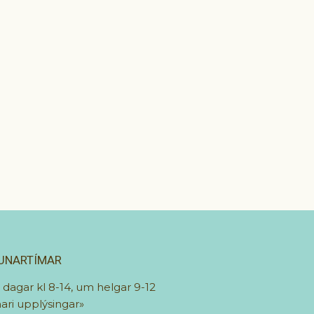
UNARTÍMAR
r dagar kl 8-14, um helgar 9-12
ari upplýsingar»