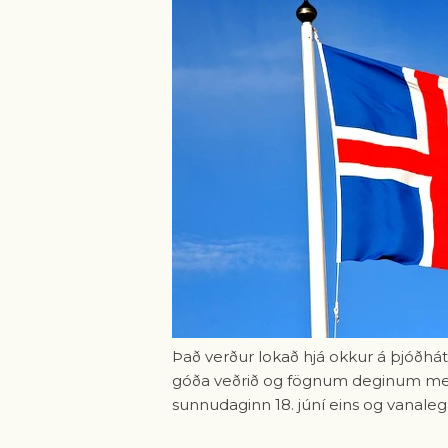
Það verður lokað hjá okkur á þjóðhátí
góða veðrið og fögnum deginum með
sunnudaginn 18. júní eins og vanaleg