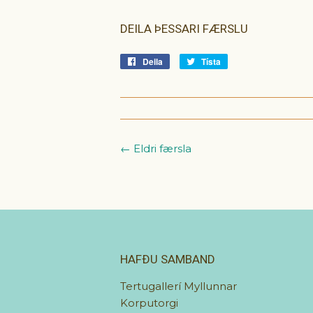
DEILA ÞESSARI FÆRSLU
Deila
Deila
Tísta
Tísta
á
á
Facebook
Tvitter
← Eldri færsla
HAFÐU SAMBAND
Tertugallerí Myllunnar
Korputorgi