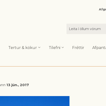
Afgr
Tertur & kökur
Tilefni
Fréttir
Afpant
ann
13 jún., 2017