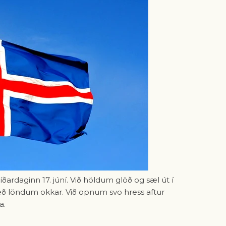
ðardaginn 17. júní. Við höldum glöð og sæl út í
 löndum okkar. Við opnum svo hress aftur
a.