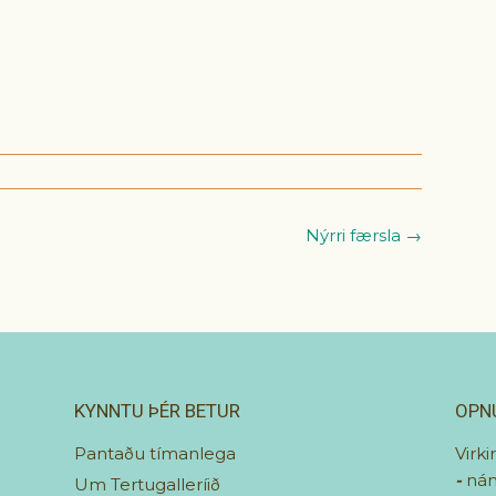
Nýrri færsla →
KYNNTU ÞÉR BETUR
OPN
Pantaðu tímanlega
Virki
-
nán
Um Tertugalleríið