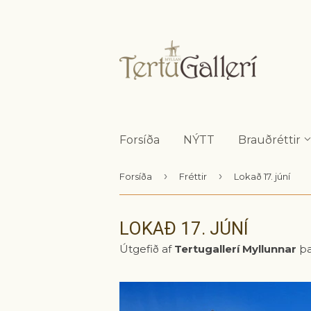
Forsíða
NÝTT
Brauðréttir
›
›
Forsíða
Fréttir
Lokað 17. júní
LOKAÐ 17. JÚNÍ
Útgefið af
Tertugallerí Myllunnar
þ