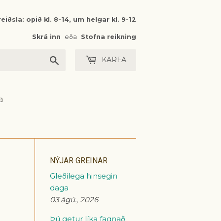
eiðsla: opið kl. 8-14, um helgar kl. 9-12
Skrá inn
eða
Stofna reikning
Leita
KARFA
a
NÝJAR GREINAR
Gleðilega hinsegin
daga
03 ágú., 2026
Þú getur líka fagnað