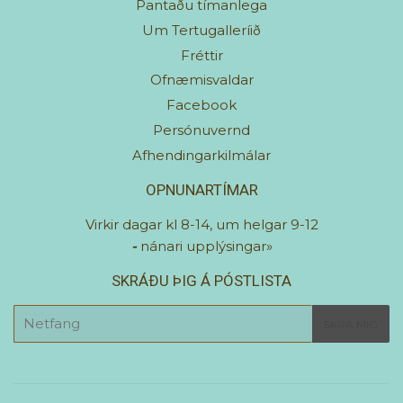
Pantaðu tímanlega
Um Tertugalleríið
Fréttir
Ofnæmisvaldar
Facebook
Persónuvernd
Afhendingarkilmálar
OPNUNARTÍMAR
Virkir dagar kl 8-14, um helgar 9-12
-
nánari upplýsingar»
SKRÁÐU ÞIG Á PÓSTLISTA
E-
SKRÁ MIG
mail