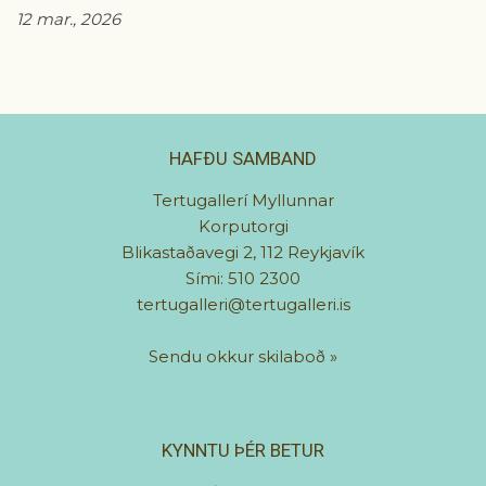
12 mar., 2026
HAFÐU SAMBAND
Tertugallerí Myllunnar
Korputorgi
Blikastaðavegi 2, 112 Reykjavík
Sími: 510 2300
tertugalleri@tertugalleri.is
Sendu okkur skilaboð
»
KYNNTU ÞÉR BETUR