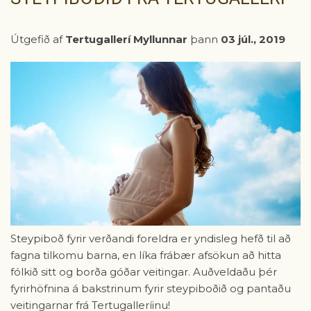
Útgefið af
Tertugallerí Myllunnar
þann
03 júl., 2019
Steypiboð fyrir verðandi foreldra er yndisleg hefð til að
fagna tilkomu barna, en líka frábær afsökun að hitta
fólkið sitt og borða góðar veitingar. Auðveldaðu þér
fyrirhöfnina á bakstrinum fyrir steypiboðið og pantaðu
veitingarnar frá Tertugalleríinu!