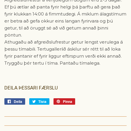
Ef þú ætlar að panta fyrir helgi þá þarftu að gera það
fyrir klukkan 14:00 á fimmtudegi. Á miklum álagstímum
er betra að gefa okkur eins langan fyrirvara og þú
getur, til að öruggt sé að við getum annað þinni
pöntun.
Athugaðu að afgreiðslufrestur getur lengst verulega á
þessu tímabili. Tertugalleríið áskilur sér rétt til að loka
fyrir pantanir ef fyrir liggur eftirspurn verði ekki annað.
Tryggðu þér tertu í tíma. Pantaðu tímalega.
DEILA ÞESSARI FÆRSLU
Deila
Deila
Tísta
Tísta
Pinna
Pinna
á
á
á
Facebook
Tvitter
Pinterest