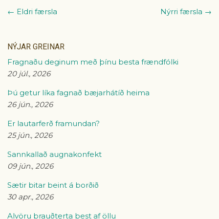
← Eldri færsla
Nýrri færsla →
NÝJAR GREINAR
Fragnaðu deginum með þínu besta frændfólki
20 júl., 2026
Þú getur líka fagnað bæjarhátíð heima
26 jún., 2026
Er lautarferð framundan?
25 jún., 2026
Sannkallað augnakonfekt
09 jún., 2026
Sætir bitar beint á borðið
30 apr., 2026
Alvöru brauðterta best af öllu