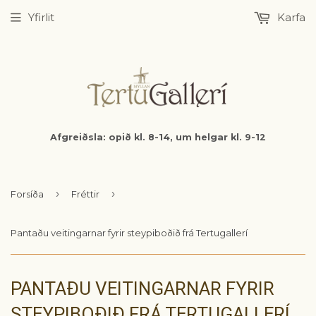
Yfirlit
Karfa
Afgreiðsla: opið kl. 8-14, um helgar kl. 9-12
›
›
Forsíða
Fréttir
Pantaðu veitingarnar fyrir steypiboðið frá Tertugallerí
PANTAÐU VEITINGARNAR FYRIR
STEYPIBOÐIÐ FRÁ TERTUGALLERÍ