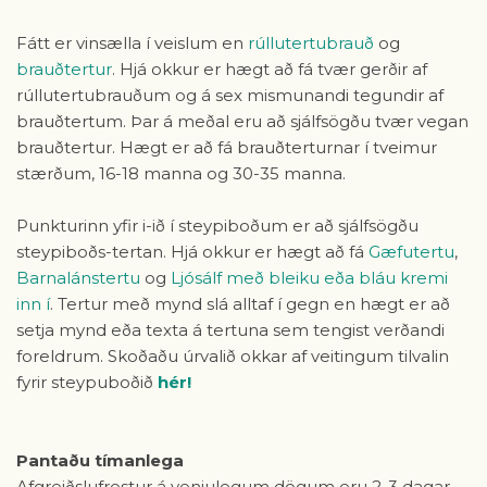
Fátt er vinsælla í veislum en
rúllutertubrauð
og
brauðtertur
. Hjá okkur er hægt að fá tvær gerðir af
rúllutertubrauðum og á sex mismunandi tegundir af
brauðtertum. Þar á meðal eru að sjálfsögðu tvær vegan
brauðtertur. Hægt er að fá brauðterturnar í tveimur
stærðum, 16-18 manna og 30-35 manna.
Punkturinn yfir i-ið í steypiboðum er að sjálfsögðu
steypiboðs-tertan. Hjá okkur er hægt að fá
Gæfutertu
,
Barnalánstertu
og
Ljósálf með bleiku eða bláu kremi
inn í
. Tertur með mynd slá alltaf í gegn en hægt er að
setja mynd eða texta á tertuna sem tengist verðandi
foreldrum. Skoðaðu úrvalið okkar af veitingum tilvalin
fyrir steypuboðið
hér!
Pantaðu tímanlega
Afgreiðslufrestur á venjulegum dögum eru 2-3 dagar.