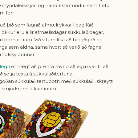
vikmyndaleikstjóri og handritshöfundur sem hefur
m ferli.
að þið sem fagnið afmæli ykkar í dag fáið
hjá okkur eru allir afmælisdagar súkkulaðidagar,
u bornar fram. Við vitum líka að bragðgóð og
 unga sem aldna, sama hvort sé verið að fagna
fjölskyldunnar.
egri
er hægt að prenta mynd að eigin vali til að
ð setja texta á súkkulaðitertuna.
góðan súkkulaðitertubotn með súkkulaði, skreytt
smjörkremi á kantinum.