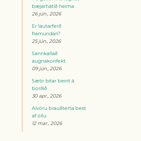
bæjarhátíð heima
26 jún., 2026
Er lautarferð
framundan?
25 jún., 2026
Sannkallað
augnakonfekt
09 jún., 2026
Sætir bitar beint á
borðið
30 apr., 2026
Alvöru brauðterta best
af öllu
12 mar., 2026