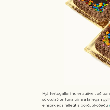
Hjá Tertugalleríinu er auðvelt að pa
súkkulaðitertuna þína á fallegan gy
einstaklega fallegt á borði. Skoðaðu