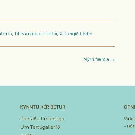
est
iterta
,
Til hamingju
,
Tilefni
,
Þitt eigið tilefni
Nýrri færsla →
KYNNTU ÞÉR BETUR
OPN
Pantaðu tímanlega
Virki
-
nán
Um Tertugalleríið