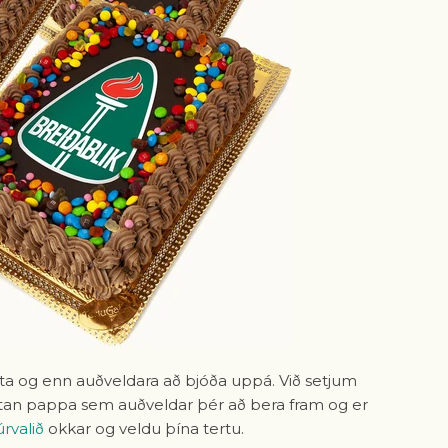
nta og enn auðveldara að bjóða uppá. Við setjum
lltan pappa sem auðveldar þér að bera fram og er
úrvalið
okkar og veldu þína tertu.