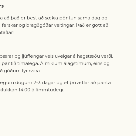
rs
treka að það er best að sækja pöntun sama dag og
á ferskar og bragðgóðar veitingar. Það er gott að
taðar!
ábærar og ljúffengar veisluveigar á hagstæðu verði.
 pantið tímalega. Á miklum álagstímum, eins og
ð góðum fyrirvara.
julegum dögum 2-3 dagar og ef þú ætlar að panta
r klukkan 14:00 á fimmtudegi.