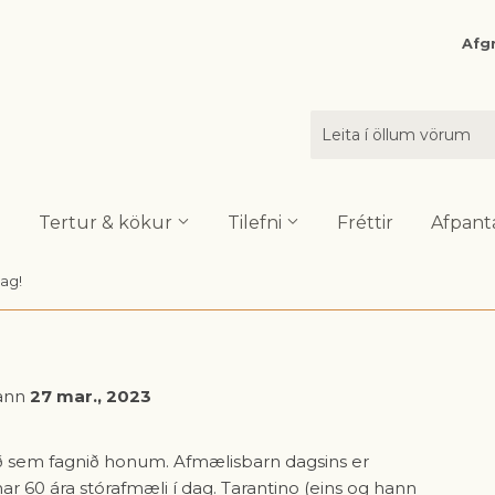
Afgr
Tertur & kökur
Tilefni
Fréttir
Afpant
dag!
ann
27 mar., 2023
þið sem fagnið honum. Afmælisbarn dagsins er
ar 60 ára stórafmæli í dag. Tarantino (eins og hann