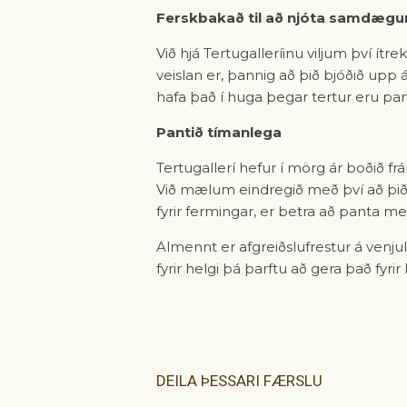
Ferskbakað til að njóta samdægu
Við hjá Tertugalleríinu viljum því í
veislan er, þannig að þið bjóðið upp 
hafa það í huga þegar tertur eru pan
Pantið tímanlega
Tertugallerí hefur í mörg ár boðið fr
Við mælum eindregið með því að þið
fyrir fermingar, er betra að panta me
Almennt er afgreiðslufrestur á ven
fyrir helgi þá þarftu að gera það fyri
DEILA ÞESSARI FÆRSLU