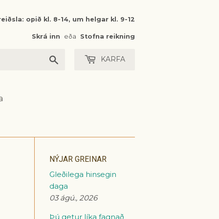
eiðsla: opið kl. 8-14, um helgar kl. 9-12
Skrá inn
eða
Stofna reikning
Leita
KARFA
a
NÝJAR GREINAR
Gleðilega hinsegin
daga
03 ágú., 2026
Þú getur líka fagnað