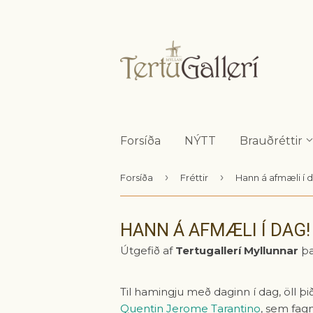
Forsíða
NÝTT
Brauðréttir
›
›
Forsíða
Fréttir
Hann á afmæli í 
HANN Á AFMÆLI Í DAG!
Útgefið af
Tertugallerí Myllunnar
þ
Til hamingju með daginn í dag, öll 
Quentin Jerome Tarantino
, sem fagn