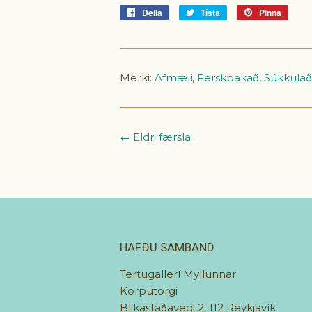
Deila
Deila
Tísta
Tísta
Pinna
Pinna
á
á
á
Facebook
Tvitter
Pinter
Merki:
Afmæli
,
Ferskbakað
,
Súkkulað
← Eldri færsla
HAFÐU SAMBAND
Tertugallerí Myllunnar
Korputorgi
Blikastaðavegi 2, 112 Reykjavík