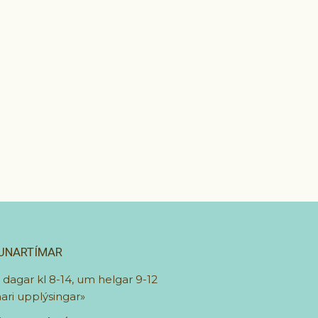
UNARTÍMAR
r dagar kl 8-14, um helgar 9-12
ari upplýsingar»