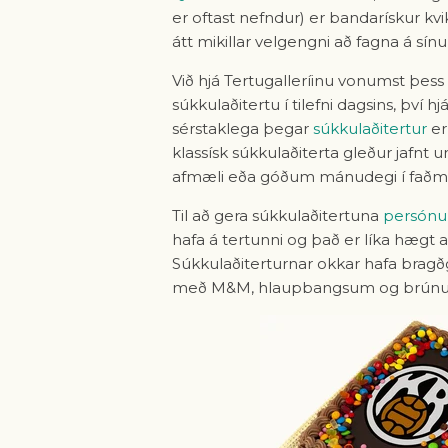
er oftast nefndur) er bandarískur k
átt mikillar velgengni að fagna á sínu
Við hjá Tertugalleríinu vonumst þess 
súkkulaðitertu í tilefni dagsins, því 
sérstaklega þegar
súkkulaðitertur
er
klassísk súkkulaðiterta gleður jafnt
afmæli eða góðum mánudegi í faðmi 
Til að gera súkkulaðitertuna
persónul
hafa á tertunni og það er líka hægt a
Súkkulaðiterturnar okkar hafa bragð
með M&M, hlaupbangsum og brúnu 