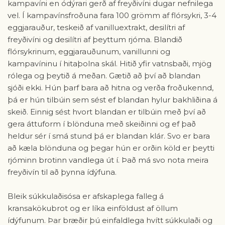
kampavíni en ódýrari gerð af freyðivíni dugar nefnilega
vel. Í kampavínsfroðuna fara 100 grömm af flórsykri, 3-4
eggjarauður, teskeið af vanilluextrakt, desilítri af
freyðivíni og desilítri af þeyttum rjóma. Blandið
flórsykrinum, eggjarauðunum, vanillunni og
kampavíninu í hitaþolna skál. Hitið yfir vatnsbaði, mjög
rólega og þeytið á meðan. Gætið að því að blandan
sjóði ekki. Hún þarf bara að hitna og verða froðukennd,
þá er hún tilbúin sem sést ef blandan hylur bakhliðina á
skeið. Einnig sést hvort blandan er tilbúin með því að
gera áttuform í blönduna með skeiðinni og ef það
heldur sér í smá stund þá er blandan klár. Svo er bara
að kæla blönduna og þegar hún er orðin köld er þeytti
rjóminn brotinn vandlega út í. Það má svo nota meira
freyðivín til að þynna ídýfuna.
Bleik súkkulaðisósa er afskaplega falleg á
kransakökubrot og er líka einföldust af öllum
ídýfunum. Þar bræðir þú einfaldlega hvítt súkkulaði og