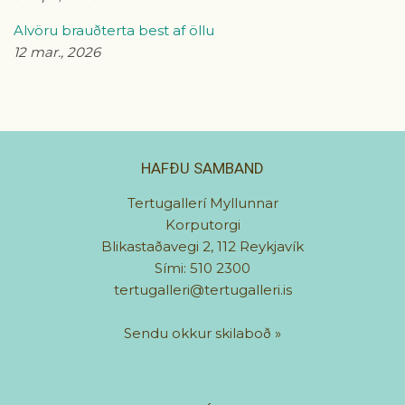
Alvöru brauðterta best af öllu
12 mar., 2026
HAFÐU SAMBAND
Tertugallerí Myllunnar
Korputorgi
Blikastaðavegi 2, 112 Reykjavík
Sími: 510 2300
tertugalleri@tertugalleri.is
Sendu okkur skilaboð
»