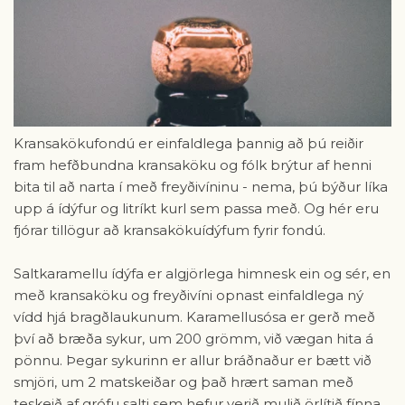
Kransakökufondú er einfaldlega þannig að þú reiðir
fram hefðbundna kransaköku og fólk brýtur af henni
bita til að narta í með freyðivíninu - nema, þú býður líka
upp á ídýfur og litríkt kurl sem passa með. Og hér eru
fjórar tillögur að kransakökuídýfum fyrir fondú.
Saltkaramellu ídýfa er algjörlega himnesk ein og sér, en
með kransaköku og freyðivíni opnast einfaldlega ný
vídd hjá bragðlaukunum. Karamellusósa er gerð með
því að bræða sykur, um 200 grömm, við vægan hita á
pönnu. Þegar sykurinn er allur bráðnaður er bætt við
smjöri, um 2 matskeiðar og það hrært saman með
teskeið af grófu salti sem hefur verið mulið örlítið fínna