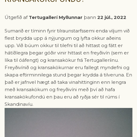
Útgefið af
Tertugallerí Myllunnar
þann
22 júl., 2022
Sumarið er tíminn fyrir tilraunstarfssemi enda viljum við
flest brydda upp á nýjungum og lyfta okkur aðeins
upp. Við búum okkur til tilefni til að hittast og fátt er
hátíðlegra þegar góðir vinir hittast en freyðivín (sem er
líka til óáfengt) og kransakökur frá Tertugalleríinu.
Freyðivínið og kransakökurnar eru fallegt myndefni og
skapa eftirminnilega stund þegar krydda á tilveruna. En
það er jafnvel hægt að taka vinahittinginn enn lengra
með kransakökum og freyðivíni með því að hafa
kransakökufondú en þau eru að ryðja sér til rúms í
Skandinavíu.