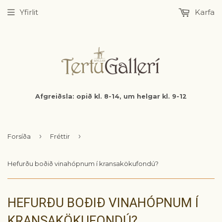
Yfirlit
Karfa
Afgreiðsla: opið kl. 8-14, um helgar kl. 9-12
›
›
Forsíða
Fréttir
Hefurðu boðið vinahópnum í kransakökufondú?
HEFURÐU BOÐIÐ VINAHÓPNUM Í
KRANSAKÖKUFONDÚ?