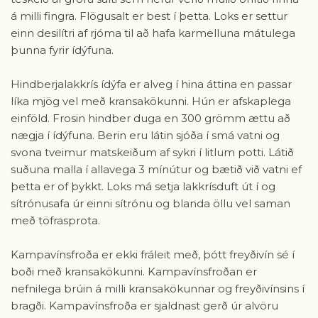
á milli fingra. Flögusalt er best í þetta. Loks er settur
einn desilítri af rjóma til að hafa karmelluna mátulega
þunna fyrir ídýfuna.
Hindberjalakkrís ídýfa er alveg í hina áttina en passar
líka mjög vel með kransakökunni. Hún er afskaplega
einföld. Frosin hindber duga en 300 grömm ættu að
nægja í ídýfuna. Berin eru látin sjóða í smá vatni og
svona tveimur matskeiðum af sykri í litlum potti. Látið
suðuna malla í allavega 3 mínútur og bætið við vatni ef
þetta er of þykkt. Loks má setja lakkrísduft út í og
sítrónusafa úr einni sítrónu og blanda öllu vel saman
með töfrasprota.
Kampavínsfroða er ekki fráleit með, þótt freyðivín sé í
boði með kransakökunni. Kampavínsfroðan er
nefnilega brúin á milli kransakökunnar og freyðivínsins í
bragði. Kampavínsfroða er sjaldnast gerð úr alvöru