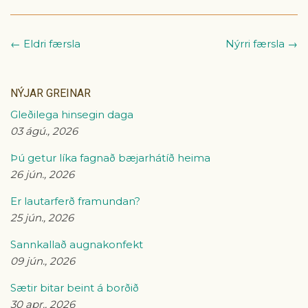
← Eldri færsla
Nýrri færsla →
NÝJAR GREINAR
Gleðilega hinsegin daga
03 ágú., 2026
Þú getur líka fagnað bæjarhátíð heima
26 jún., 2026
Er lautarferð framundan?
25 jún., 2026
Sannkallað augnakonfekt
09 jún., 2026
Sætir bitar beint á borðið
30 apr., 2026