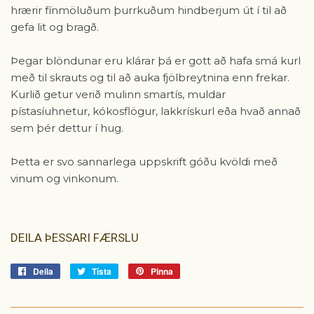
hrærir fínmöluðum þurrkuðum hindberjum út í til að
gefa lit og bragð.
Þegar blöndunar eru klárar þá er gott að hafa smá kurl
með til skrauts og til að auka fjölbreytnina enn frekar.
Kurlið getur verið mulinn smartís, muldar
pístasíuhnetur, kókosflögur, lakkrískurl eða hvað annað
sem þér dettur í hug.
Þetta er svo sannarlega uppskrift góðu kvöldi með
vinum og vinkonum.
DEILA ÞESSARI FÆRSLU
Deila
Deila
Tísta
Tísta
Pinna
Pinna
á
á
á
Facebook
Tvitter
Pinterest