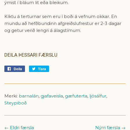
ýmist í bláum lit eða bleikum.
Kíktu á terturnar sem eru í boði á vefnum okkar. En
mundu að hefðbundinn afgreiðslufrestur er 2-3 dagar
og getur verið lengri á álagstímum.
DEILA ÞESSARI FÆRSLU
Deila
Deila
Tísta
Tísta
á
á
Facebook
Tvitter
Merki:
barnalán
,
gjafaveisla
,
gæfuterta
,
ljósálfur
,
Steypiboð
← Eldri færsla
Nýrri færsla →