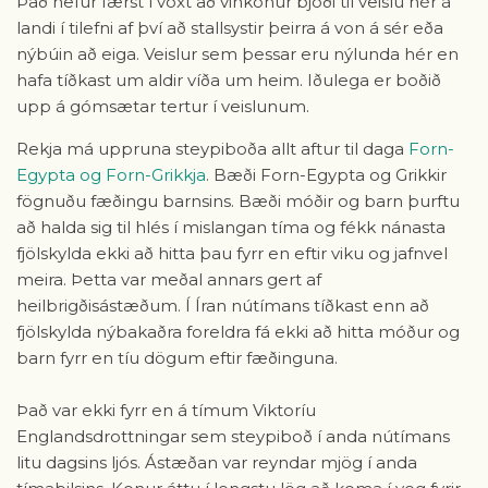
Það hefur færst í vöxt að vinkonur bjóði til veislu hér á
landi í tilefni af því að stallsystir þeirra á von á sér eða
nýbúin að eiga. Veislur sem þessar eru nýlunda hér en
hafa tíðkast um aldir víða um heim. Iðulega er boðið
upp á gómsætar tertur í veislunum.
Rekja má uppruna steypiboða allt aftur til daga
Forn-
Egypta og Forn-Grikkja
. Bæði Forn-Egypta og Grikkir
fögnuðu fæðingu barnsins. Bæði móðir og barn þurftu
að halda sig til hlés í mislangan tíma og fékk nánasta
fjölskylda ekki að hitta þau fyrr en eftir viku og jafnvel
meira. Þetta var meðal annars gert af
heilbrigðisástæðum. Í Íran nútímans tíðkast enn að
fjölskylda nýbakaðra foreldra fá ekki að hitta móður og
barn fyrr en tíu dögum eftir fæðinguna.
Það var ekki fyrr en á tímum Viktoríu
Englandsdrottningar sem steypiboð í anda nútímans
litu dagsins ljós. Ástæðan var reyndar mjög í anda