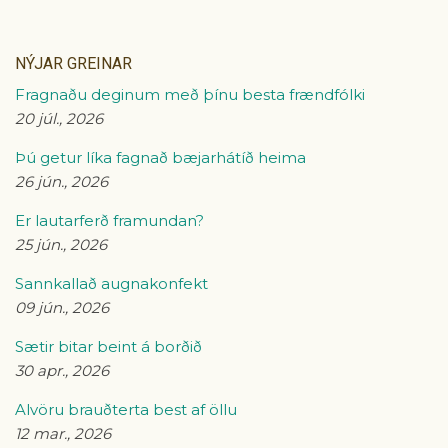
NÝJAR GREINAR
Fragnaðu deginum með þínu besta frændfólki
20 júl., 2026
Þú getur líka fagnað bæjarhátíð heima
26 jún., 2026
Er lautarferð framundan?
25 jún., 2026
Sannkallað augnakonfekt
09 jún., 2026
Sætir bitar beint á borðið
30 apr., 2026
Alvöru brauðterta best af öllu
12 mar., 2026