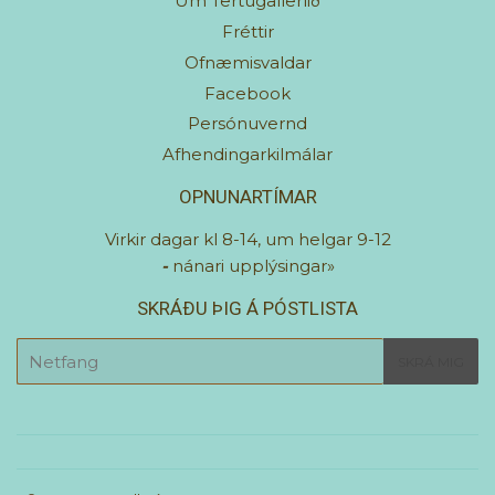
Um Tertugalleríið
Fréttir
Ofnæmisvaldar
Facebook
Persónuvernd
Afhendingarkilmálar
OPNUNARTÍMAR
Virkir dagar kl 8-14, um helgar 9-12
-
nánari upplýsingar»
SKRÁÐU ÞIG Á PÓSTLISTA
E-
SKRÁ MIG
mail