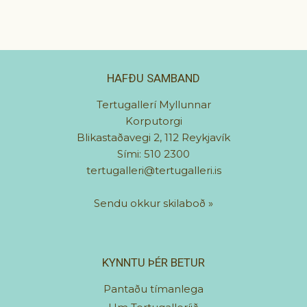
HAFÐU SAMBAND
Tertugallerí Myllunnar
Korputorgi
Blikastaðavegi 2, 112 Reykjavík
Sími: 510 2300
tertugalleri@tertugalleri.is
Sendu okkur skilaboð
»
KYNNTU ÞÉR BETUR
Pantaðu tímanlega