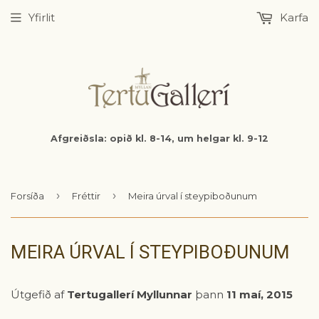
Yfirlit
Karfa
Afgreiðsla: opið kl. 8-14, um helgar kl. 9-12
›
›
Forsíða
Fréttir
Meira úrval í steypiboðunum
MEIRA ÚRVAL Í STEYPIBOÐUNUM
Útgefið af
Tertugallerí Myllunnar
þann
11 maí, 2015