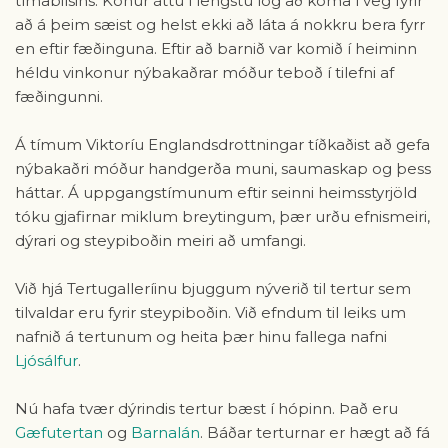
tímabilsins. Konur áttu í lengstu lög að koma í veg fyrir
að á þeim sæist og helst ekki að láta á nokkru bera fyrr
en eftir fæðinguna. Eftir að barnið var komið í heiminn
héldu vinkonur nýbakaðrar móður teboð í tilefni af
fæðingunni.
Á tímum Viktoríu Englandsdrottningar tíðkaðist að gefa
nýbakaðri móður handgerða muni, saumaskap og þess
háttar. Á uppgangstímunum eftir seinni heimsstyrjöld
tóku gjafirnar miklum breytingum, þær urðu efnismeiri,
dýrari og steypiboðin meiri að umfangi.
Við hjá Tertugalleríinu bjuggum nýverið til tertur sem
tilvaldar eru fyrir steypiboðin. Við efndum til leiks um
nafnið á tertunum og heita þær hinu fallega nafni
Ljósálfur
.
Nú hafa tvær dýrindis tertur bæst í hópinn. Það eru
Gæfutertan
og
Barnalán
. Báðar terturnar er hægt að fá