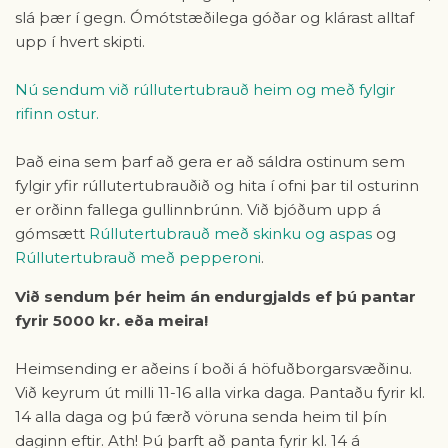
slá þær í gegn. Ómótstæðilega góðar og klárast alltaf
upp í hvert skipti.
Nú sendum við rúllutertubrauð heim og með fylgir
rifinn ostur.
Það eina sem þarf að gera er að sáldra ostinum sem
fylgir yfir rúllutertubrauðið og hita í ofni þar til osturinn
er orðinn fallega gullinnbrúnn. Við bjóðum upp á
gómsætt
Rúllutertubrauð með skinku og aspas
og
Rúllutertubrauð með pepperoni
.
Við sendum þér heim án endurgjalds ef þú pantar
fyrir 5000 kr. eða meira!
Heimsending er aðeins í boði á höfuðborgarsvæðinu.
Við keyrum út milli 11-16 alla virka daga. Pantaðu fyrir kl.
14 alla daga og þú færð vöruna senda heim til þín
daginn eftir. Ath! Þú þarft að panta fyrir kl. 14 á