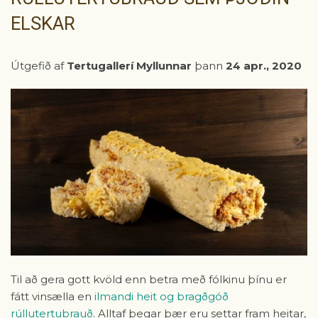
ELSKAR
Útgefið af
Tertugallerí Myllunnar
þann
24 apr., 2020
Til að gera gott kvöld enn betra með fólkinu þínu er
fátt vinsælla en
ilmandi heit og bragðgóð
rúllutertubrauð
. Alltaf þegar þær eru settar fram heitar,