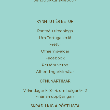
Sendu okkur skilaboð
»
KYNNTU ÞÉR BETUR
Pantaðu tímanlega
Um Tertugalleríið
Fréttir
Ofnæmisvaldar
Facebook
Persónuvernd
Afhendingarkilmálar
OPNUNARTÍMAR
Virkir dagar kl 8-14, um helgar 9-12
-
nánari upplýsingar»
SKRÁÐU ÞIG Á PÓSTLISTA