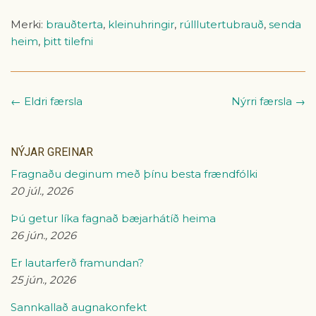
Merki:
brauðterta
,
kleinuhringir
,
rúlllutertubrauð
,
senda
heim
,
þitt tilefni
← Eldri færsla
Nýrri færsla →
NÝJAR GREINAR
Fragnaðu deginum með þínu besta frændfólki
20 júl., 2026
Þú getur líka fagnað bæjarhátíð heima
26 jún., 2026
Er lautarferð framundan?
25 jún., 2026
Sannkallað augnakonfekt