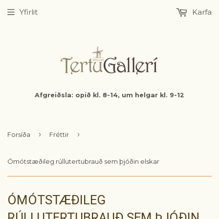
Yfirlit
Karfa
Afgreiðsla: opið kl. 8-14, um helgar kl. 9-12
›
›
Forsíða
Fréttir
Ómótstæðileg rúllutertubrauð sem þjóðin elskar
ÓMÓTSTÆÐILEG
RÚLLUTERTUBRAUÐ SEM ÞJÓÐIN