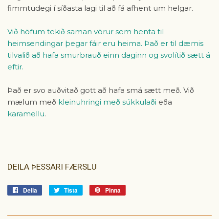
fimmtudegi í síðasta lagi til að fá afhent um helgar.
Við höfum tekið saman vörur sem henta til
heimsendingar þegar fáir eru heima. Það er til dæmis
tilvalið að hafa smurbrauð einn daginn og svolítið sætt á
eftir.
Það er svo auðvitað gott að hafa smá sætt með. Við
mælum með
kleinuhringi með súkkulaði
eða
karamellu
.
DEILA ÞESSARI FÆRSLU
Deila
Deila
Tísta
Tísta
Pinna
Pinna
á
á
á
Facebook
Tvitter
Pinterest