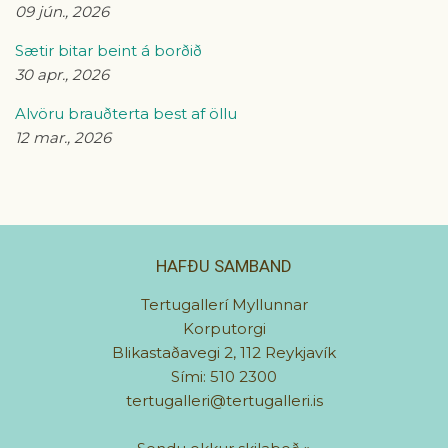
09 jún., 2026
Sætir bitar beint á borðið
30 apr., 2026
Alvöru brauðterta best af öllu
12 mar., 2026
HAFÐU SAMBAND
Tertugallerí Myllunnar
Korputorgi
Blikastaðavegi 2, 112 Reykjavík
Sími: 510 2300
tertugalleri@tertugalleri.is